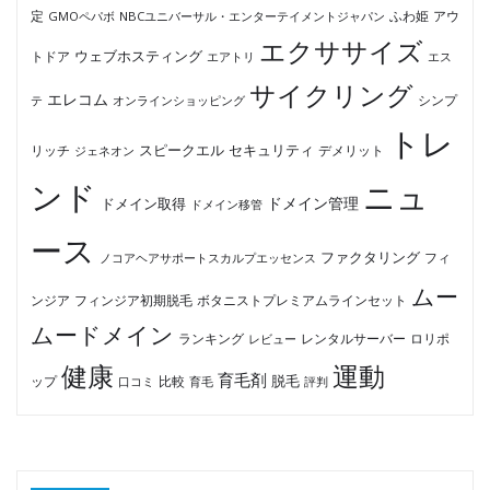
ふわ姫
定
GMOペパボ
NBCユニバーサル・エンターテイメントジャパン
アウ
エクササイズ
ウェブホスティング
トドア
エアトリ
エス
サイクリング
エレコム
テ
オンラインショッピング
シンプ
トレ
セキュリティ
スピークエル
デメリット
リッチ
ジェネオン
ンド
ニュ
ドメイン管理
ドメイン取得
ドメイン移管
ース
ファクタリング
ノコアヘアサポートスカルプエッセンス
フィ
ムー
フィンジア初期脱毛
ボタニストプレミアムラインセット
ンジア
ムードメイン
ロリポ
ランキング
レビュー
レンタルサーバー
健康
運動
育毛剤
脱毛
ップ
比較
口コミ
評判
育毛