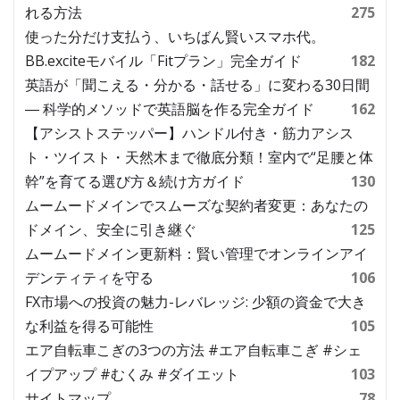
れる方法
275
使った分だけ支払う、いちばん賢いスマホ代。
BB.exciteモバイル「Fitプラン」完全ガイド
182
英語が「聞こえる・分かる・話せる」に変わる30日間
― 科学的メソッドで英語脳を作る完全ガイド
162
【アシストステッパー】ハンドル付き・筋力アシス
ト・ツイスト・天然木まで徹底分類！室内で“足腰と体
幹”を育てる選び方＆続け方ガイド
130
ムームードメインでスムーズな契約者変更：あなたの
ドメイン、安全に引き継ぐ
125
ムームードメイン更新料：賢い管理でオンラインアイ
デンティティを守る
106
FX市場への投資の魅力-レバレッジ: 少額の資金で大き
な利益を得る可能性
105
エア自転車こぎの3つの方法 #エア自転車こぎ #シェ
イプアップ #むくみ #ダイエット
103
サイトマップ
78