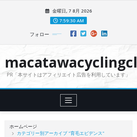
コ
金曜日, 7 8月 2026
ン
テ
7:59:31 AM
ン
フォロー
ツ
に
ス
macatawacyclingcl
キ
ッ
PR「本サイトはアフィリエイト広告を利用しています」
プ
ホームページ
カテゴリー別アーカイブ "育毛エビデンス"