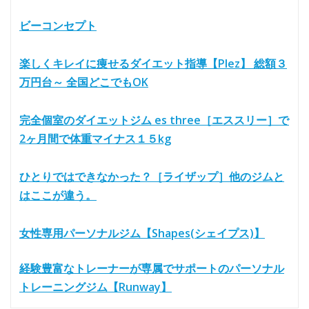
ビーコンセプト
楽しくキレイに痩せるダイエット指導【Plez】 総額３
万円台～ 全国どこでもOK
完全個室のダイエットジム es three［エススリー］で
2ヶ月間で体重マイナス１５kg
ひとりではできなかった？［ライザップ］他のジムと
はここが違う。
女性専用パーソナルジム【Shapes(シェイプス)】
経験豊富なトレーナーが専属でサポートのパーソナル
トレーニングジム【Runway】