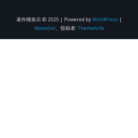
著作権表示 © 2025 | Powered by
WordPress
|
NewsExo
、投稿者:
ThemeArile