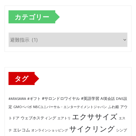
カテゴリー
カ
テ
ゴ
リ
ー
タグ
#サロンドロワイヤル
#英語学習
AI英会話
#ARASAWA
#ギフト
DNS設
ふわ姫
定
GMOペパボ
NBCユニバーサル・エンターテイメントジャパン
アウ
エクササイズ
ウェブホスティング
トドア
エアトリ
エス
サイクリング
エレコム
テ
オンラインショッピング
シンプ