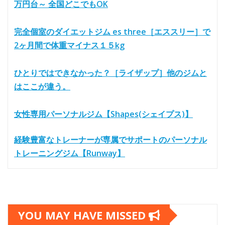
万円台～ 全国どこでもOK
完全個室のダイエットジム es three［エススリー］で
2ヶ月間で体重マイナス１５kg
ひとりではできなかった？［ライザップ］他のジムと
はここが違う。
女性専用パーソナルジム【Shapes(シェイプス)】
経験豊富なトレーナーが専属でサポートのパーソナル
トレーニングジム【Runway】
YOU MAY HAVE MISSED