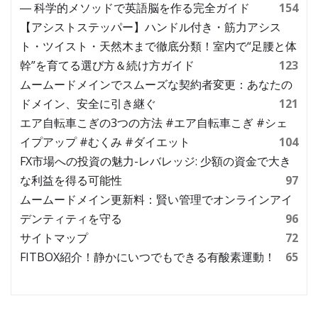
― 科学的メソッドで英語脳を作る完全ガイド
154
【アシストステッパー】ハンドル付き・筋力アシス
ト・ツイスト・天然木まで徹底分類！室内で“足腰と体
幹”を育てる選び方＆続け方ガイド
123
ムームードメインでスムーズな契約者変更：あなたの
ドメイン、安全に引き継ぐ
121
エア自転車こぎの3つの方法 #エア自転車こぎ #シェ
イプアップ #むくみ #ダイエット
104
FX市場への投資の魅力-レバレッジ: 少額の資金で大き
な利益を得る可能性
97
ムームードメイン更新料：賢い管理でオンラインアイ
デンティティを守る
96
サイトマップ
72
FITBOX紹介！静かにいつでもできる有酸素運動！
65