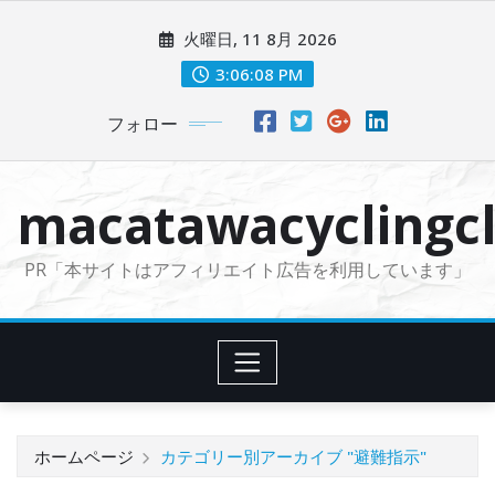
コ
火曜日, 11 8月 2026
ン
テ
3:06:09 PM
ン
フォロー
ツ
に
ス
macatawacyclingcl
キ
ッ
PR「本サイトはアフィリエイト広告を利用しています」
プ
ホームページ
カテゴリー別アーカイブ "避難指示"