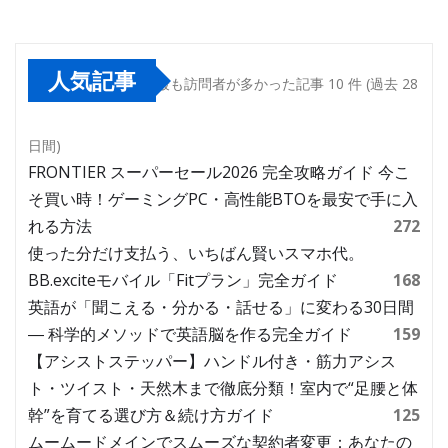
人気記事
最も訪問者が多かった記事 10 件 (過去 28
日間)
FRONTIER スーパーセール2026 完全攻略ガイド 今こ
そ買い時！ゲーミングPC・高性能BTOを最安で手に入
れる方法
272
使った分だけ支払う、いちばん賢いスマホ代。
BB.exciteモバイル「Fitプラン」完全ガイド
168
英語が「聞こえる・分かる・話せる」に変わる30日間
― 科学的メソッドで英語脳を作る完全ガイド
159
【アシストステッパー】ハンドル付き・筋力アシス
ト・ツイスト・天然木まで徹底分類！室内で“足腰と体
幹”を育てる選び方＆続け方ガイド
125
ムームードメインでスムーズな契約者変更：あなたの