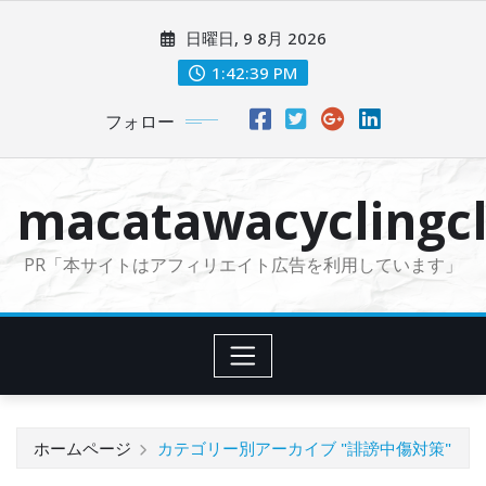
コ
日曜日, 9 8月 2026
ン
テ
1:42:40 PM
ン
フォロー
ツ
に
ス
macatawacyclingcl
キ
ッ
PR「本サイトはアフィリエイト広告を利用しています」
プ
ホームページ
カテゴリー別アーカイブ "誹謗中傷対策"