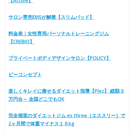
【Active】
サロン専売EMSが解禁【スリムパッド】
料金表｜女性専用パーソナルトレーニングジム
【CREBIQ】
プライベートボディデザインサロン【POLICY】
ビーコンセプト
楽しくキレイに痩せるダイエット指導【Plez】 総額３
万円台～ 全国どこでもOK
完全個室のダイエットジム es three［エススリー］で
2ヶ月間で体重マイナス１５kg