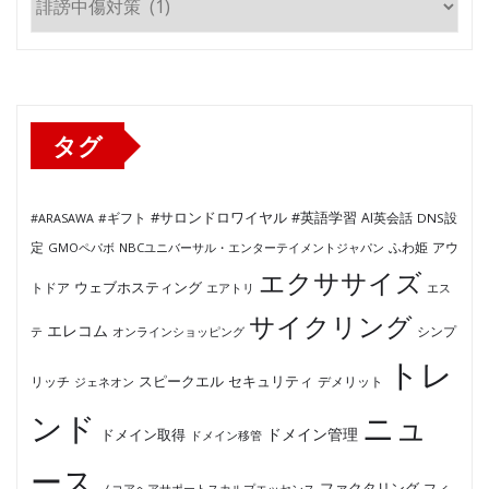
テ
ゴ
リ
ー
タグ
#サロンドロワイヤル
#英語学習
AI英会話
#ARASAWA
#ギフト
DNS設
ふわ姫
定
GMOペパボ
NBCユニバーサル・エンターテイメントジャパン
アウ
エクササイズ
ウェブホスティング
トドア
エアトリ
エス
サイクリング
エレコム
テ
オンラインショッピング
シンプ
トレ
セキュリティ
スピークエル
デメリット
リッチ
ジェネオン
ンド
ニュ
ドメイン管理
ドメイン取得
ドメイン移管
ース
ファクタリング
ノコアヘアサポートスカルプエッセンス
フィ