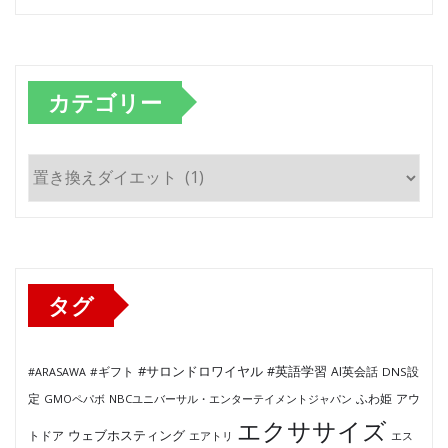
カテゴリー
カ
テ
ゴ
リ
ー
タグ
#サロンドロワイヤル
#英語学習
AI英会話
#ARASAWA
#ギフト
DNS設
ふわ姫
定
GMOペパボ
NBCユニバーサル・エンターテイメントジャパン
アウ
エクササイズ
ウェブホスティング
トドア
エアトリ
エス