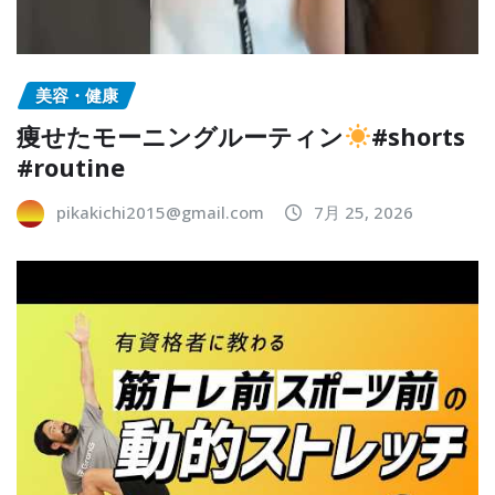
美容・健康
痩せたモーニングルーティン
#shorts
#routine
pikakichi2015@gmail.com
7月 25, 2026