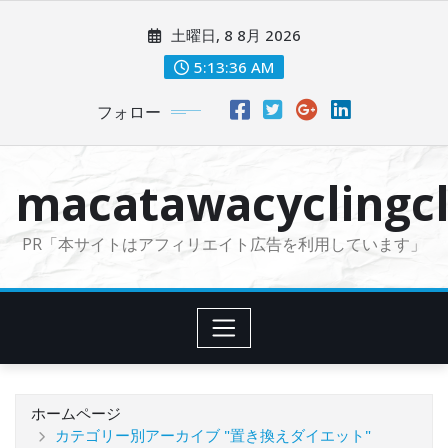
コ
土曜日, 8 8月 2026
ン
テ
5:13:37 AM
ン
フォロー
ツ
に
ス
macatawacyclingcl
キ
ッ
PR「本サイトはアフィリエイト広告を利用しています」
プ
ホームページ
カテゴリー別アーカイブ "置き換えダイエット"