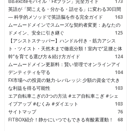
BB.exciteモバイル「Fitプラン」完全ガイド
173
英語が「聞こえる・分かる・話せる」に変わる30日間
― 科学的メソッドで英語脳を作る完全ガイド
163
ムームードメインでスムーズな契約者変更：あなたの
ドメイン、安全に引き継ぐ
125
【アシストステッパー】ハンドル付き・筋力アシス
ト・ツイスト・天然木まで徹底分類！室内で“足腰と体
幹”を育てる選び方＆続け方ガイド
124
ムームードメイン更新料：賢い管理でオンラインアイ
デンティティを守る
104
FX市場への投資の魅力-レバレッジ: 少額の資金で大き
な利益を得る可能性
103
エア自転車こぎの3つの方法 #エア自転車こぎ #シェ
イプアップ #むくみ #ダイエット
103
サイトマップ
76
FITBOX紹介！静かにいつでもできる有酸素運動！
68