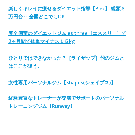
楽しくキレイに痩せるダイエット指導【Plez】 総額３
万円台～ 全国どこでもOK
完全個室のダイエットジム es three［エススリー］で
2ヶ月間で体重マイナス１５kg
ひとりではできなかった？［ライザップ］他のジムと
はここが違う。
女性専用パーソナルジム【Shapes(シェイプス)】
経験豊富なトレーナーが専属でサポートのパーソナル
トレーニングジム【Runway】