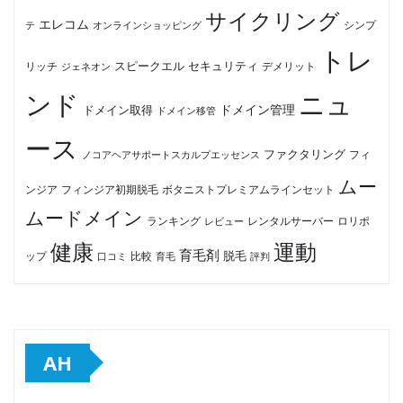
サイクリング
エレコム
テ
オンラインショッピング
シンプ
トレ
セキュリティ
スピークエル
デメリット
リッチ
ジェネオン
ンド
ニュ
ドメイン管理
ドメイン取得
ドメイン移管
ース
ファクタリング
ノコアヘアサポートスカルプエッセンス
フィ
ムー
フィンジア初期脱毛
ボタニストプレミアムラインセット
ンジア
ムードメイン
ロリポ
ランキング
レビュー
レンタルサーバー
健康
運動
育毛剤
脱毛
ップ
比較
口コミ
評判
育毛
AH