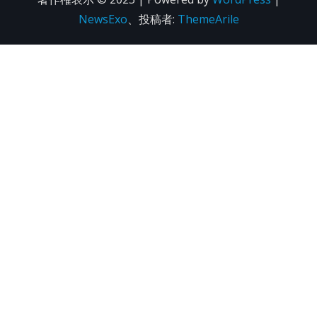
NewsExo
、投稿者:
ThemeArile