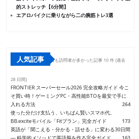
的ストレッチ【6分間】
エアロバイクに乗りながら二の腕筋トレ3選
人気記事
最も訪問者が多かった記事 10 件 (過去
28 日間)
FRONTIER スーパーセール2026 完全攻略ガイド 今こ
そ買い時！ゲーミングPC・高性能BTOを最安で手に
入れる方法
264
使った分だけ支払う、いちばん賢いスマホ代。
BB.exciteモバイル「Fitプラン」完全ガイド
173
英語が「聞こえる・分かる・話せる」に変わる30日間
― 科学的メソッドで英語脳を作る完全ガイド
163