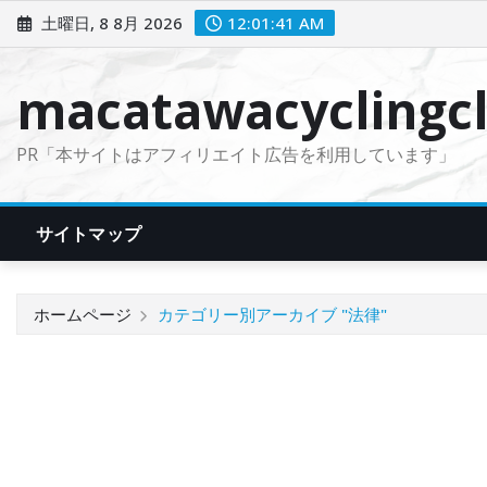
コ
土曜日, 8 8月 2026
12:01:42 AM
ン
テ
macatawacyclingcl
ン
ツ
PR「本サイトはアフィリエイト広告を利用しています」
に
ス
キ
サイトマップ
ッ
プ
ホームページ
カテゴリー別アーカイブ "法律"