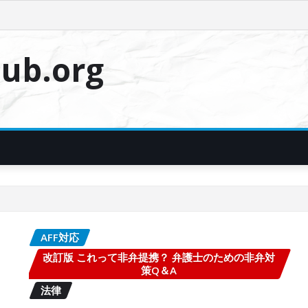
ub.org
AFF対応
改訂版 これって非弁提携？ 弁護士のための非弁対
策Q＆A
法律