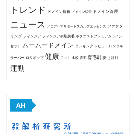
トレンド
ドメイン管理
ドメイン取得
ドメイン移管
ニュース
ファクタ
ノコアヘアサポートスカルプエッセンス
リング
フィンジア初期脱毛
ボタニストプレミアムライン
フィンジア
ムームードメイン
セット
ランキング
レビュー
レンタル
健康
育毛剤
脱毛
ロリポップ
比較
サーバー
口コミ
評判
育毛
運動
AH