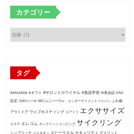
カテゴリー
カ
テ
ゴ
リ
ー
タグ
#サロンドロワイヤル
#英語学習
AI英会話
#ARASAWA
#ギフト
DNS
ふわ姫
設定
GMOペパボ
NBCユニバーサル・エンターテイメントジャパン
エクササイズ
ウェブホスティング
アウトドア
エアトリ
サイクリング
エレコム
エステ
オンラインショッピング
セキュリティ
スピークエル
デメリット
シンプリッチ
ジェネオン