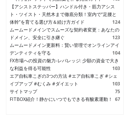
【アシストステッパー】ハンドル付き・筋力アシス
ト・ツイスト・天然木まで徹底分類！室内で“足腰と
体幹”を育てる選び方＆続け方ガイド
124
ムームードメインでスムーズな契約者変更：あなたの
ドメイン、安全に引き継ぐ
123
ムームードメイン更新料：賢い管理でオンラインアイ
デンティティを守る
104
FX市場への投資の魅力-レバレッジ: 少額の資金で大き
な利益を得る可能性
103
エア自転車こぎの3つの方法 #エア自転車こぎ #シェ
イプアップ #むくみ #ダイエット
103
サイトマップ
75
FITBOX紹介！静かにいつでもできる有酸素運動！
67