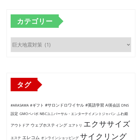
カテゴリー
カ
テ
ゴ
リ
ー
タグ
#サロンドロワイヤル
#英語学習
AI英会話
#ARASAWA
#ギフト
DNS
ふわ姫
設定
GMOペパボ
NBCユニバーサル・エンターテイメントジャパン
エクササイズ
ウェブホスティング
アウトドア
エアトリ
サイクリング
エレコム
エステ
オンラインショッピング