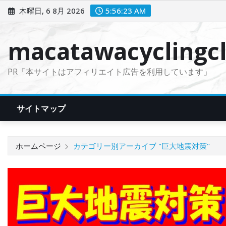
コ
木曜日, 6 8月 2026
5:56:24 AM
ン
テ
macatawacyclingcl
ン
ツ
PR「本サイトはアフィリエイト広告を利用しています」
に
ス
キ
サイトマップ
ッ
プ
ホームページ
カテゴリー別アーカイブ "巨大地震対策"