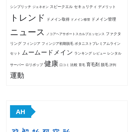
セキュリティ
スピークエル
デメリット
シンプリッチ
ジェネオン
トレンド
ドメイン管理
ドメイン取得
ドメイン移管
ニュース
ファクタ
ノコアヘアサポートスカルプエッセンス
リング
フィンジア初期脱毛
ボタニストプレミアムライン
フィンジア
ムームードメイン
セット
ランキング
レビュー
レンタル
健康
育毛剤
脱毛
ロリポップ
比較
サーバー
口コミ
評判
育毛
運動
AH