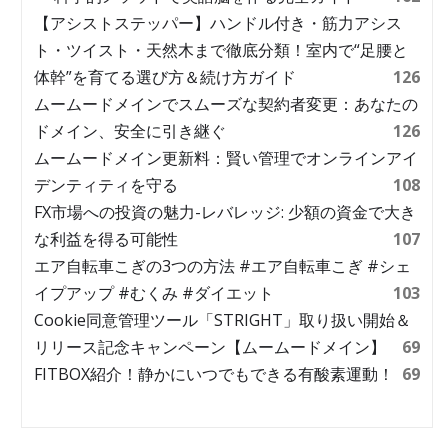
【アシストステッパー】ハンドル付き・筋力アシス
ト・ツイスト・天然木まで徹底分類！室内で“足腰と
体幹”を育てる選び方＆続け方ガイド
126
ムームードメインでスムーズな契約者変更：あなたの
ドメイン、安全に引き継ぐ
126
ムームードメイン更新料：賢い管理でオンラインアイ
デンティティを守る
108
FX市場への投資の魅力-レバレッジ: 少額の資金で大き
な利益を得る可能性
107
エア自転車こぎの3つの方法 #エア自転車こぎ #シェ
イプアップ #むくみ #ダイエット
103
Cookie同意管理ツール「STRIGHT」取り扱い開始＆
リリース記念キャンペーン【ムームードメイン】
69
FITBOX紹介！静かにいつでもできる有酸素運動！
69