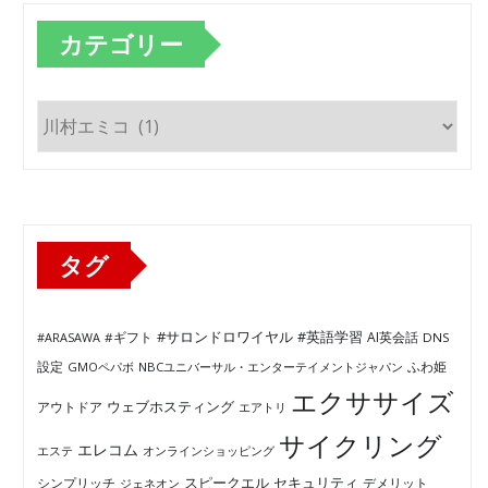
カテゴリー
カ
テ
ゴ
リ
ー
タグ
#サロンドロワイヤル
#英語学習
AI英会話
#ARASAWA
#ギフト
DNS
ふわ姫
設定
GMOペパボ
NBCユニバーサル・エンターテイメントジャパン
エクササイズ
ウェブホスティング
アウトドア
エアトリ
サイクリング
エレコム
エステ
オンラインショッピング
セキュリティ
スピークエル
デメリット
シンプリッチ
ジェネオン