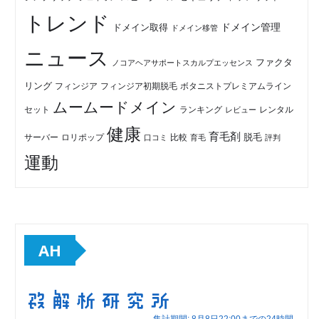
トレンド
ドメイン管理
ドメイン取得
ドメイン移管
ニュース
ファクタ
ノコアヘアサポートスカルプエッセンス
リング
フィンジア初期脱毛
ボタニストプレミアムライン
フィンジア
ムームードメイン
セット
ランキング
レビュー
レンタル
健康
育毛剤
脱毛
ロリポップ
比較
サーバー
口コミ
評判
育毛
運動
AH