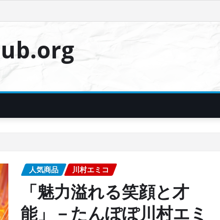
ub.org
人気商品
川村エミコ
「魅力溢れる笑顔と才
能」－たんぽぽ川村エミ