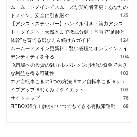
ムームードメインでスムーズな契約者変更：あなたの
ドメイン、安全に引き継ぐ
125
【アシストステッパー】ハンドル付き・筋力アシス
ト・ツイスト・天然木まで徹底分類！室内で“足腰と
体幹”を育てる選び方＆続け方ガイド
124
ムームードメイン更新料：賢い管理でオンラインアイ
デンティティを守る
104
FX市場への投資の魅力-レバレッジ: 少額の資金で大き
な利益を得る可能性
103
エア自転車こぎの3つの方法 #エア自転車こぎ #シェ
イプアップ #むくみ #ダイエット
103
サイトマップ
76
FITBOX紹介！静かにいつでもできる有酸素運動！
68