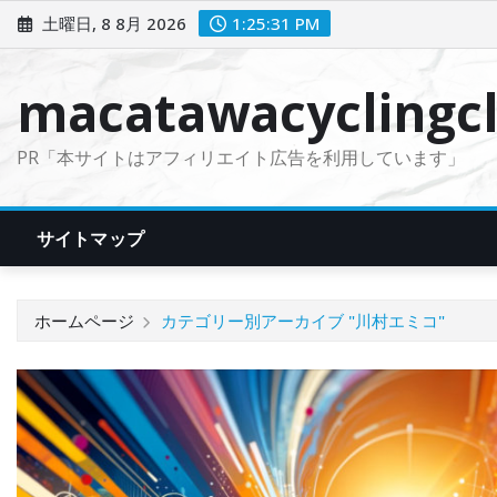
コ
土曜日, 8 8月 2026
1:25:33 PM
ン
テ
macatawacyclingcl
ン
ツ
PR「本サイトはアフィリエイト広告を利用しています」
に
ス
キ
サイトマップ
ッ
プ
ホームページ
カテゴリー別アーカイブ "川村エミコ"