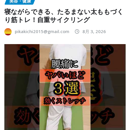
美容・健康
寝ながらできる、たるまない太ももづく
り筋トレ！自重サイクリング
pikakichi2015@gmail.com
8月 3, 2026