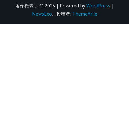
著作権表示 © 2025 | Powered by
WordPress
|
NewsExo
、投稿者:
ThemeArile