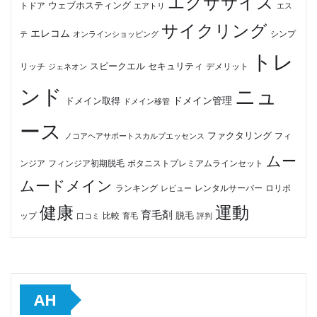
エクササイズ
ウェブホスティング
トドア
エアトリ
エス
サイクリング
エレコム
テ
オンラインショッピング
シンプ
トレ
セキュリティ
スピークエル
デメリット
リッチ
ジェネオン
ンド
ニュ
ドメイン管理
ドメイン取得
ドメイン移管
ース
ファクタリング
ノコアヘアサポートスカルプエッセンス
フィ
ムー
フィンジア初期脱毛
ボタニストプレミアムラインセット
ンジア
ムードメイン
ロリポ
ランキング
レビュー
レンタルサーバー
健康
運動
育毛剤
脱毛
ップ
比較
口コミ
評判
育毛
AH