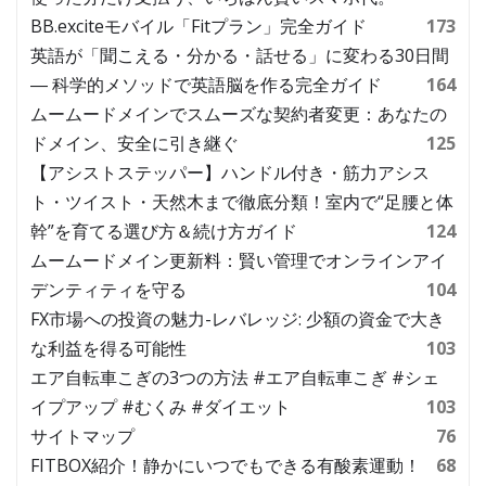
BB.exciteモバイル「Fitプラン」完全ガイド
173
英語が「聞こえる・分かる・話せる」に変わる30日間
― 科学的メソッドで英語脳を作る完全ガイド
164
ムームードメインでスムーズな契約者変更：あなたの
ドメイン、安全に引き継ぐ
125
【アシストステッパー】ハンドル付き・筋力アシス
ト・ツイスト・天然木まで徹底分類！室内で“足腰と体
幹”を育てる選び方＆続け方ガイド
124
ムームードメイン更新料：賢い管理でオンラインアイ
デンティティを守る
104
FX市場への投資の魅力-レバレッジ: 少額の資金で大き
な利益を得る可能性
103
エア自転車こぎの3つの方法 #エア自転車こぎ #シェ
イプアップ #むくみ #ダイエット
103
サイトマップ
76
FITBOX紹介！静かにいつでもできる有酸素運動！
68