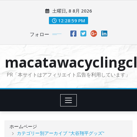
コ
土曜日, 8 8月 2026
ン
テ
12:29:01 PM
ン
フォロー
ツ
に
ス
macatawacyclingcl
キ
ッ
PR「本サイトはアフィリエイト広告を利用しています」
プ
ホームページ
カテゴリー別アーカイブ "大谷翔平グッズ"