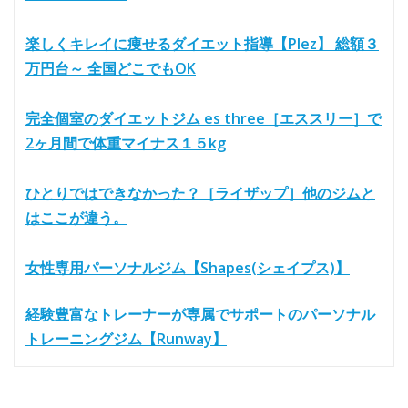
楽しくキレイに痩せるダイエット指導【Plez】 総額３
万円台～ 全国どこでもOK
完全個室のダイエットジム es three［エススリー］で
2ヶ月間で体重マイナス１５kg
ひとりではできなかった？［ライザップ］他のジムと
はここが違う。
女性専用パーソナルジム【Shapes(シェイプス)】
経験豊富なトレーナーが専属でサポートのパーソナル
トレーニングジム【Runway】