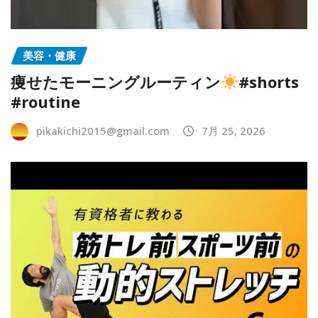
美容・健康
痩せたモーニングルーティン
#shorts
#routine
pikakichi2015@gmail.com
7月 25, 2026