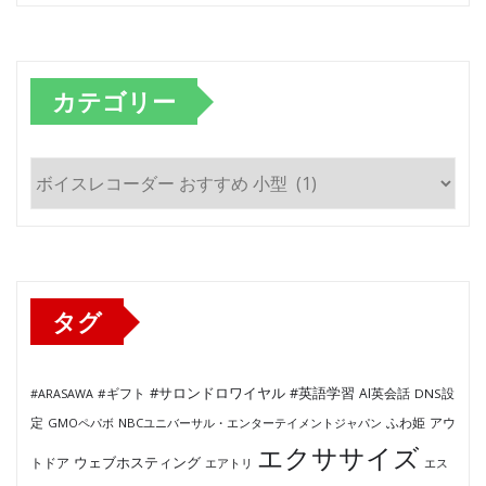
カテゴリー
カ
テ
ゴ
リ
ー
タグ
#サロンドロワイヤル
#英語学習
AI英会話
#ARASAWA
#ギフト
DNS設
ふわ姫
定
GMOペパボ
NBCユニバーサル・エンターテイメントジャパン
アウ
エクササイズ
ウェブホスティング
トドア
エアトリ
エス