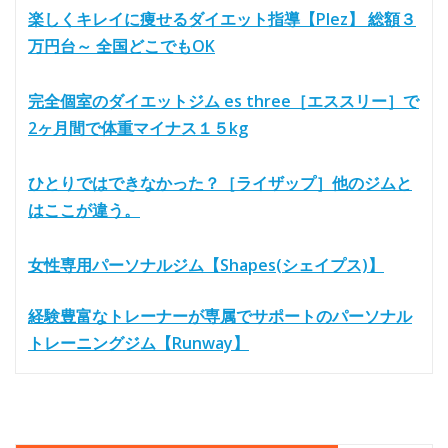
楽しくキレイに痩せるダイエット指導【Plez】 総額３
万円台～ 全国どこでもOK
完全個室のダイエットジム es three［エススリー］で
2ヶ月間で体重マイナス１５kg
ひとりではできなかった？［ライザップ］他のジムと
はここが違う。
女性専用パーソナルジム【Shapes(シェイプス)】
経験豊富なトレーナーが専属でサポートのパーソナル
トレーニングジム【Runway】