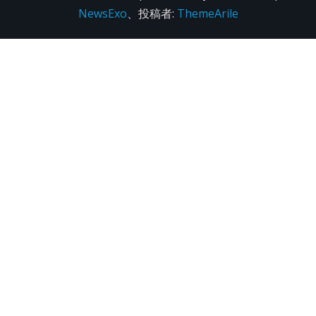
NewsExo
、投稿者:
ThemeArile