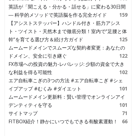
英語が「聞こえる・分かる・話せる」に変わる30日間
― 科学的メソッドで英語脳を作る完全ガイド
159
【アシストステッパー】ハンドル付き・筋力アシス
ト・ツイスト・天然木まで徹底分類！室内で“足腰と体
幹”を育てる選び方＆続け方ガイド
125
ムームードメインでスムーズな契約者変更：あなたの
ドメイン、安全に引き継ぐ
122
FX市場への投資の魅力-レバレッジ: 少額の資金で大き
な利益を得る可能性
102
エア自転車こぎの3つの方法 #エア自転車こぎ #シェ
イプアップ #むくみ #ダイエット
101
ムームードメイン更新料：賢い管理でオンラインアイ
デンティティを守る
101
サイトマップ
71
FITBOX紹介！静かにいつでもできる有酸素運動！
66