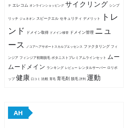
サイクリング
エレコム
テ
オンラインショッピング
シンプ
トレ
セキュリティ
スピークエル
デメリット
リッチ
ジェネオン
ンド
ニュ
ドメイン管理
ドメイン取得
ドメイン移管
ース
ファクタリング
ノコアヘアサポートスカルプエッセンス
フィ
ムー
フィンジア初期脱毛
ボタニストプレミアムラインセット
ンジア
ムードメイン
ロリポ
ランキング
レビュー
レンタルサーバー
健康
運動
育毛剤
脱毛
ップ
比較
口コミ
評判
育毛
AH