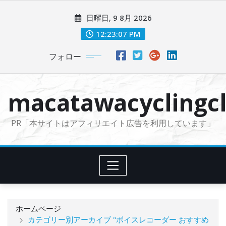
コ
日曜日, 9 8月 2026
ン
テ
12:23:08 PM
ン
フォロー
ツ
に
ス
macatawacyclingcl
キ
ッ
PR「本サイトはアフィリエイト広告を利用しています」
プ
ホームページ
カテゴリー別アーカイブ "ボイスレコーダー おすすめ