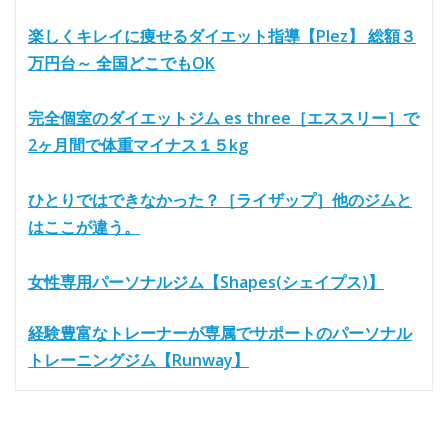
楽しくキレイに痩せるダイエット指導【Plez】 総額３
万円台～ 全国どこでもOK
完全個室のダイエットジム es three［エススリー］で
2ヶ月間で体重マイナス１５kg
ひとりではできなかった？［ライザップ］他のジムと
はここが違う。
女性専用パーソナルジム【Shapes(シェイプス)】
経験豊富なトレーナーが専属でサポートのパーソナル
トレーニングジム【Runway】