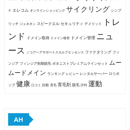
サイクリング
エレコム
テ
オンラインショッピング
シンプ
トレ
セキュリティ
スピークエル
デメリット
リッチ
ジェネオン
ンド
ニュ
ドメイン管理
ドメイン取得
ドメイン移管
ース
ファクタリング
ノコアヘアサポートスカルプエッセンス
フィ
ムー
フィンジア初期脱毛
ボタニストプレミアムラインセット
ンジア
ムードメイン
ロリポ
ランキング
レビュー
レンタルサーバー
健康
運動
育毛剤
脱毛
ップ
比較
口コミ
評判
育毛
AH