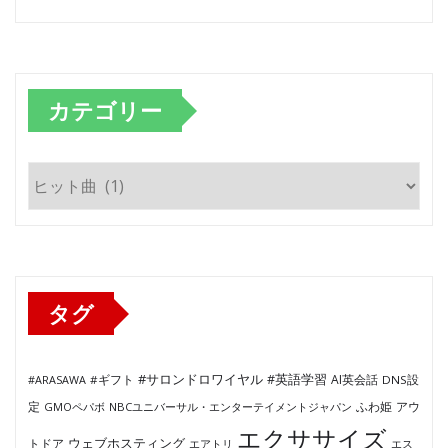
カテゴリー
カ
テ
ゴ
リ
ー
タグ
#サロンドロワイヤル
#英語学習
AI英会話
#ARASAWA
#ギフト
DNS設
ふわ姫
定
GMOペパボ
NBCユニバーサル・エンターテイメントジャパン
アウ
エクササイズ
ウェブホスティング
トドア
エアトリ
エス