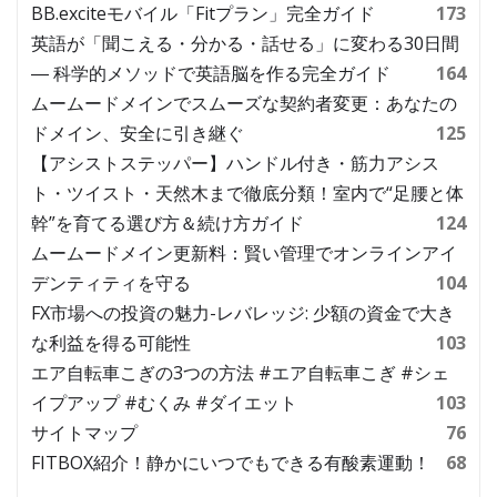
BB.exciteモバイル「Fitプラン」完全ガイド
173
英語が「聞こえる・分かる・話せる」に変わる30日間
― 科学的メソッドで英語脳を作る完全ガイド
164
ムームードメインでスムーズな契約者変更：あなたの
ドメイン、安全に引き継ぐ
125
【アシストステッパー】ハンドル付き・筋力アシス
ト・ツイスト・天然木まで徹底分類！室内で“足腰と体
幹”を育てる選び方＆続け方ガイド
124
ムームードメイン更新料：賢い管理でオンラインアイ
デンティティを守る
104
FX市場への投資の魅力-レバレッジ: 少額の資金で大き
な利益を得る可能性
103
エア自転車こぎの3つの方法 #エア自転車こぎ #シェ
イプアップ #むくみ #ダイエット
103
サイトマップ
76
FITBOX紹介！静かにいつでもできる有酸素運動！
68