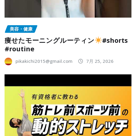
美容・健康
痩せたモーニングルーティン
#shorts
#routine
pikakichi2015@gmail.com
7月 25, 2026