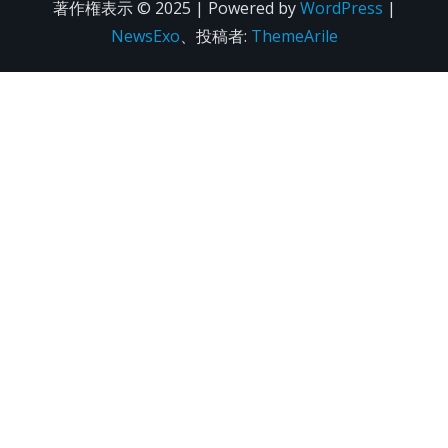
著作権表示 © 2025 | Powered by
WordPress
|
NewsExo
、投稿者:
ThemeArile