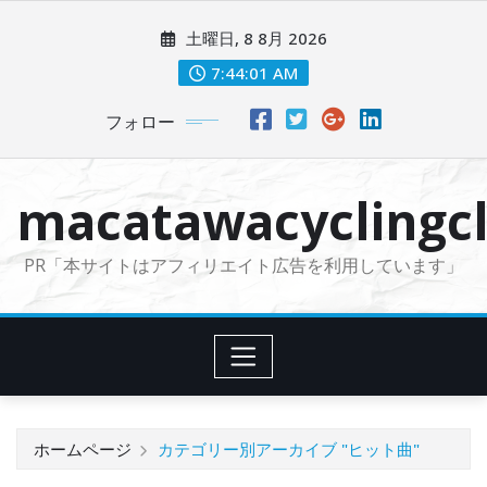
コ
土曜日, 8 8月 2026
ン
テ
7:44:02 AM
ン
フォロー
ツ
に
ス
macatawacyclingcl
キ
ッ
PR「本サイトはアフィリエイト広告を利用しています」
プ
ホームページ
カテゴリー別アーカイブ "ヒット曲"