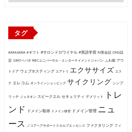
ゴ
リ
ー
タグ
#サロンドロワイヤル
#英語学習
AI英会話
#ARASAWA
#ギフト
DNS設
ふわ姫
定
GMOペパボ
NBCユニバーサル・エンターテイメントジャパン
アウ
エクササイズ
ウェブホスティング
トドア
エアトリ
エス
サイクリング
エレコム
テ
オンラインショッピング
シンプ
トレ
セキュリティ
スピークエル
デメリット
リッチ
ジェネオン
ンド
ニュ
ドメイン管理
ドメイン取得
ドメイン移管
ース
ファクタリング
ノコアヘアサポートスカルプエッセンス
フィ