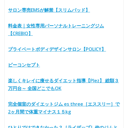
サロン専売EMSが解禁【スリムパッド】
料金表｜女性専用パーソナルトレーニングジム
【CREBIQ】
プライベートボディデザインサロン【POLICY】
ビーコンセプト
楽しくキレイに痩せるダイエット指導【Plez】 総額３
万円台～ 全国どこでもOK
完全個室のダイエットジム es three［エススリー］で
2ヶ月間で体重マイナス１５kg
ひとりではできなかった？［ライザップ］他のジムと