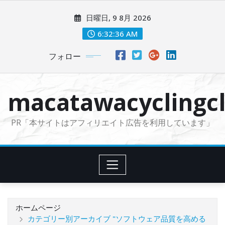
コ
日曜日, 9 8月 2026
ン
テ
6:32:37 AM
ン
フォロー
ツ
に
ス
macatawacyclingcl
キ
ッ
PR「本サイトはアフィリエイト広告を利用しています」
プ
ホームページ
カテゴリー別アーカイブ "ソフトウェア品質を高める