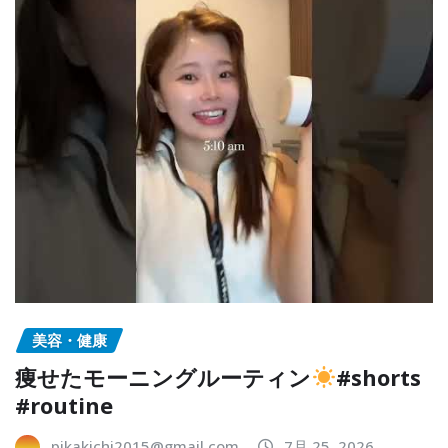
美容・健康
痩せたモーニングルーティン
#shorts
#routine
pikakichi2015@gmail.com
7月 25, 2026