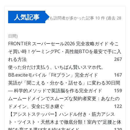
人気記事
最も訪問者が多かった記事 10 件 (過去 28
日間)
FRONTIER スーパーセール2026 完全攻略ガイド 今こ
そ買い時！ゲーミングPC・高性能BTOを最安で手に入
れる方法
267
使った分だけ支払う、いちばん賢いスマホ代。
BB.exciteモバイル「Fitプラン」完全ガイド
167
英語が「聞こえる・分かる・話せる」に変わる30日間
― 科学的メソッドで英語脳を作る完全ガイド
159
ムームードメインでスムーズな契約者変更：あなたの
ドメイン、安全に引き継ぐ
122
【アシストステッパー】ハンドル付き・筋力アシス
ト・ツイスト・天然木まで徹底分類！室内で“足腰と体
幹”を育てる選び方＆続け方ガイド
120