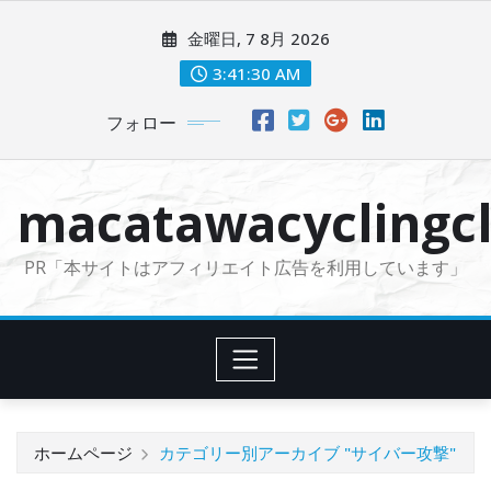
コ
金曜日, 7 8月 2026
ン
テ
3:41:31 AM
ン
フォロー
ツ
に
ス
macatawacyclingcl
キ
ッ
PR「本サイトはアフィリエイト広告を利用しています」
プ
ホームページ
カテゴリー別アーカイブ "サイバー攻撃"