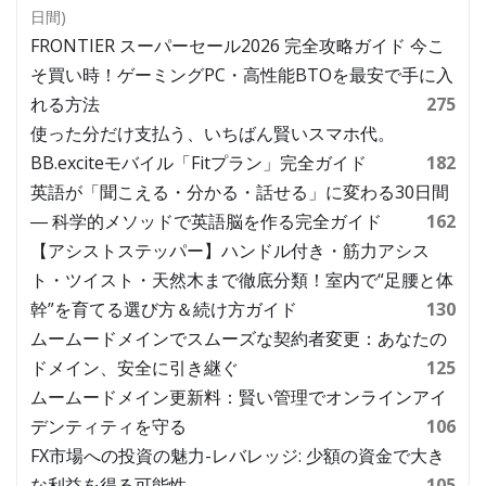
日間)
FRONTIER スーパーセール2026 完全攻略ガイド 今こ
そ買い時！ゲーミングPC・高性能BTOを最安で手に入
れる方法
275
使った分だけ支払う、いちばん賢いスマホ代。
BB.exciteモバイル「Fitプラン」完全ガイド
182
英語が「聞こえる・分かる・話せる」に変わる30日間
― 科学的メソッドで英語脳を作る完全ガイド
162
【アシストステッパー】ハンドル付き・筋力アシス
ト・ツイスト・天然木まで徹底分類！室内で“足腰と体
幹”を育てる選び方＆続け方ガイド
130
ムームードメインでスムーズな契約者変更：あなたの
ドメイン、安全に引き継ぐ
125
ムームードメイン更新料：賢い管理でオンラインアイ
デンティティを守る
106
FX市場への投資の魅力-レバレッジ: 少額の資金で大き
な利益を得る可能性
105