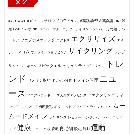
タグ
#サロンドロワイヤル
#英語学習
AI英会話
#ARASAWA
#ギフト
DNS設
ふわ姫
定
GMOペパボ
NBCユニバーサル・エンターテイメントジャパン
アウ
エクササイズ
ウェブホスティング
トドア
エアトリ
エス
サイクリング
エレコム
テ
オンラインショッピング
シンプ
トレ
セキュリティ
スピークエル
デメリット
リッチ
ジェネオン
ンド
ニュ
ドメイン管理
ドメイン取得
ドメイン移管
ース
ファクタリング
ノコアヘアサポートスカルプエッセンス
フィ
ムー
フィンジア初期脱毛
ボタニストプレミアムラインセット
ンジア
ムードメイン
ロリポ
ランキング
レビュー
レンタルサーバー
健康
運動
育毛剤
脱毛
ップ
比較
口コミ
評判
育毛