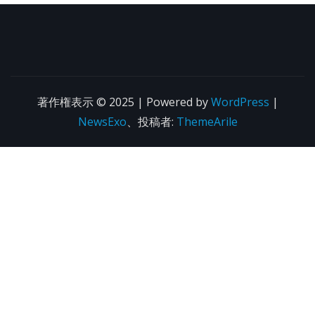
著作権表示 © 2025 | Powered by
WordPress
|
NewsExo
、投稿者:
ThemeArile