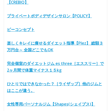
【CREBIQ】
プライベートボディデザインサロン【POLICY】
ビーコンセプト
楽しくキレイに痩せるダイエット指導【Plez】 総額３
万円台～ 全国どこでもOK
完全個室のダイエットジム es three［エススリー］で
2ヶ月間で体重マイナス１５kg
ひとりではできなかった？［ライザップ］他のジムと
はここが違う。
女性専用パーソナルジム【Shapes(シェイプス)】