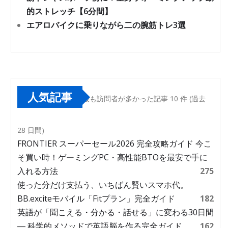
的ストレッチ【6分間】
エアロバイクに乗りながら二の腕筋トレ3選
人気記事
最も訪問者が多かった記事 10 件 (過去
28 日間)
FRONTIER スーパーセール2026 完全攻略ガイド 今こ
そ買い時！ゲーミングPC・高性能BTOを最安で手に
入れる方法
275
使った分だけ支払う、いちばん賢いスマホ代。
BB.exciteモバイル「Fitプラン」完全ガイド
182
英語が「聞こえる・分かる・話せる」に変わる30日間
― 科学的メソッドで英語脳を作る完全ガイド
162