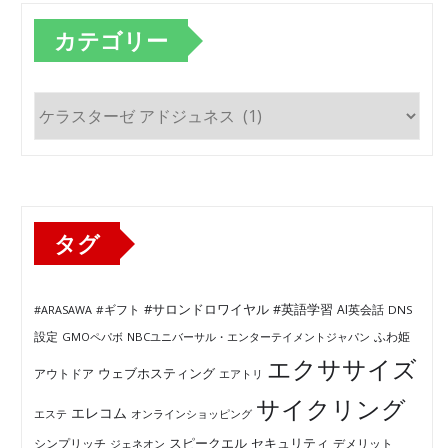
カテゴリー
カ
テ
ゴ
リ
ー
タグ
#サロンドロワイヤル
#英語学習
AI英会話
#ARASAWA
#ギフト
DNS
ふわ姫
設定
GMOペパボ
NBCユニバーサル・エンターテイメントジャパン
エクササイズ
ウェブホスティング
アウトドア
エアトリ
サイクリング
エレコム
エステ
オンラインショッピング
セキュリティ
スピークエル
デメリット
シンプリッチ
ジェネオン