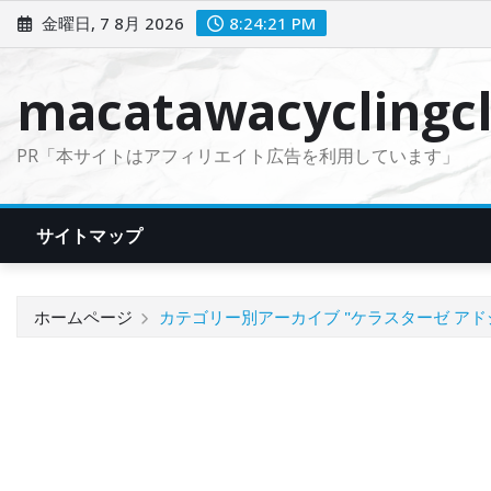
コ
金曜日, 7 8月 2026
8:24:22 PM
ン
テ
macatawacyclingcl
ン
ツ
PR「本サイトはアフィリエイト広告を利用しています」
に
ス
キ
サイトマップ
ッ
プ
ホームページ
カテゴリー別アーカイブ "ケラスターゼ アド