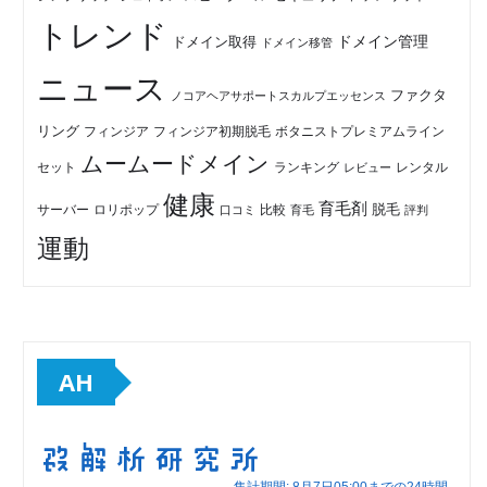
トレンド
ドメイン管理
ドメイン取得
ドメイン移管
ニュース
ファクタ
ノコアヘアサポートスカルプエッセンス
リング
フィンジア初期脱毛
ボタニストプレミアムライン
フィンジア
ムームードメイン
セット
ランキング
レビュー
レンタル
健康
育毛剤
脱毛
ロリポップ
比較
サーバー
口コミ
評判
育毛
運動
AH