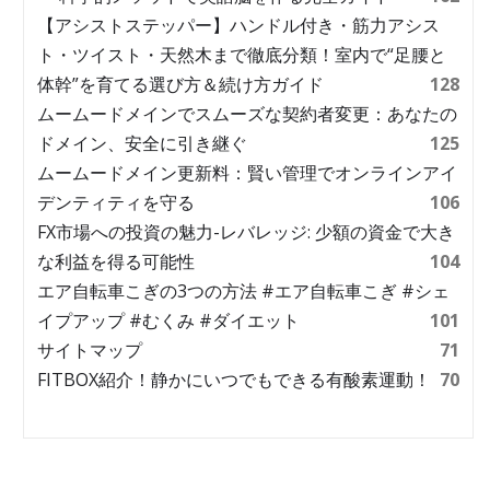
【アシストステッパー】ハンドル付き・筋力アシス
ト・ツイスト・天然木まで徹底分類！室内で“足腰と
体幹”を育てる選び方＆続け方ガイド
128
ムームードメインでスムーズな契約者変更：あなたの
ドメイン、安全に引き継ぐ
125
ムームードメイン更新料：賢い管理でオンラインアイ
デンティティを守る
106
FX市場への投資の魅力-レバレッジ: 少額の資金で大き
な利益を得る可能性
104
エア自転車こぎの3つの方法 #エア自転車こぎ #シェ
イプアップ #むくみ #ダイエット
101
サイトマップ
71
FITBOX紹介！静かにいつでもできる有酸素運動！
70