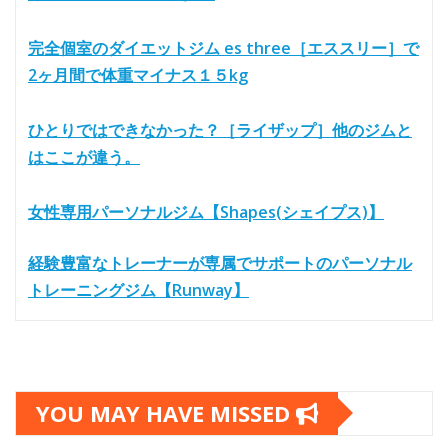
完全個室のダイエットジム es three［エススリー］で
2ヶ月間で体重マイナス１５kg
ひとりではできなかった？［ライザップ］他のジムと
はここが違う。
女性専用パーソナルジム【Shapes(シェイプス)】
経験豊富なトレーナーが専属でサポートのパーソナル
トレーニングジム【Runway】
YOU MAY HAVE MISSED