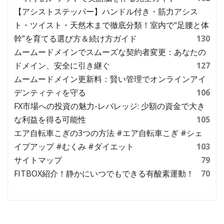
【アシストステッパー】ハンドル付き・筋力アシス
ト・ツイスト・天然木まで徹底分類！室内で“足腰と体
幹”を育てる選び方＆続け方ガイド
130
ムームードメインでスムーズな契約者変更：あなたの
ドメイン、安全に引き継ぐ
127
ムームードメイン更新料：賢い管理でオンラインアイ
デンティティを守る
106
FX市場への投資の魅力-レバレッジ: 少額の資金で大き
な利益を得る可能性
105
エア自転車こぎの3つの方法 #エア自転車こぎ #シェ
イプアップ #むくみ #ダイエット
103
サイトマップ
79
FITBOX紹介！静かにいつでもできる有酸素運動！
70