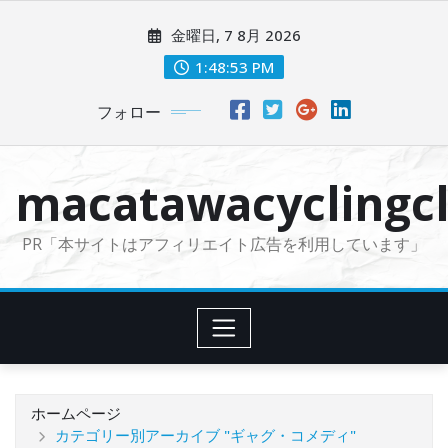
コ
金曜日, 7 8月 2026
ン
テ
1:48:54 PM
ン
フォロー
ツ
に
ス
macatawacyclingcl
キ
ッ
PR「本サイトはアフィリエイト広告を利用しています」
プ
ホームページ
カテゴリー別アーカイブ "ギャグ・コメディ"