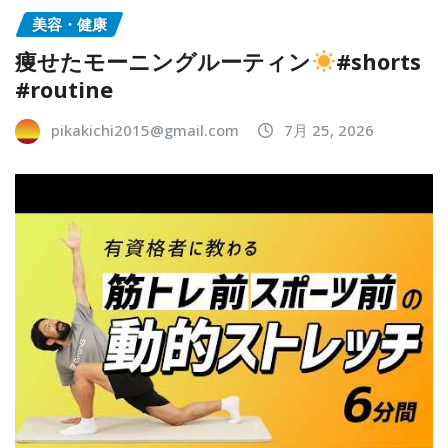
美容・健康
痩せたモーニングルーティン
#shorts
#routine
pikakichi2015@gmail.com
7月 25, 2026