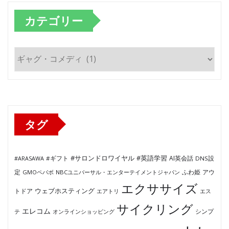
カテゴリー
カ
テ
ゴ
リ
ー
タグ
#サロンドロワイヤル
#英語学習
AI英会話
#ARASAWA
#ギフト
DNS設
ふわ姫
定
GMOペパボ
NBCユニバーサル・エンターテイメントジャパン
アウ
エクササイズ
ウェブホスティング
トドア
エアトリ
エス
サイクリング
エレコム
テ
オンラインショッピング
シンプ