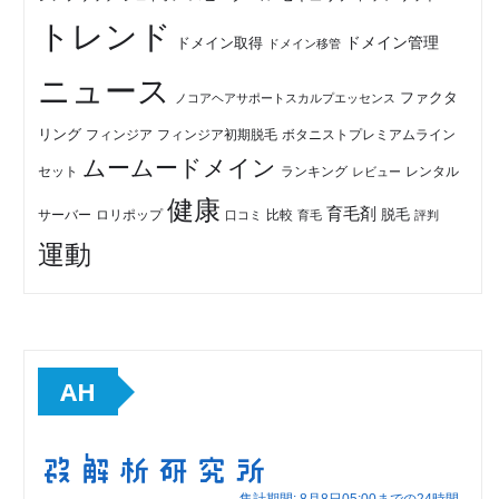
トレンド
ドメイン管理
ドメイン取得
ドメイン移管
ニュース
ファクタ
ノコアヘアサポートスカルプエッセンス
リング
フィンジア初期脱毛
ボタニストプレミアムライン
フィンジア
ムームードメイン
セット
ランキング
レビュー
レンタル
健康
育毛剤
脱毛
ロリポップ
比較
サーバー
口コミ
評判
育毛
運動
AH