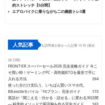
的ストレッチ【6分間】
エアロバイクに乗りながら二の腕筋トレ3選
人気記事
最も訪問者が多かった記事 10 件 (過去
28 日間)
FRONTIER スーパーセール2026 完全攻略ガイド 今こ
そ買い時！ゲーミングPC・高性能BTOを最安で手に
入れる方法
264
使った分だけ支払う、いちばん賢いスマホ代。
BB.exciteモバイル「Fitプラン」完全ガイド
173
英語が「聞こえる・分かる・話せる」に変わる30日間
― 科学的メソッドで英語脳を作る完全ガイド
163