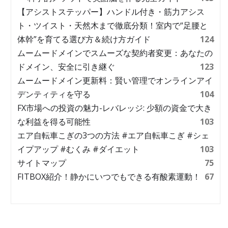
【アシストステッパー】ハンドル付き・筋力アシス
ト・ツイスト・天然木まで徹底分類！室内で“足腰と
体幹”を育てる選び方＆続け方ガイド
124
ムームードメインでスムーズな契約者変更：あなたの
ドメイン、安全に引き継ぐ
123
ムームードメイン更新料：賢い管理でオンラインアイ
デンティティを守る
104
FX市場への投資の魅力-レバレッジ: 少額の資金で大き
な利益を得る可能性
103
エア自転車こぎの3つの方法 #エア自転車こぎ #シェ
イプアップ #むくみ #ダイエット
103
サイトマップ
75
FITBOX紹介！静かにいつでもできる有酸素運動！
67