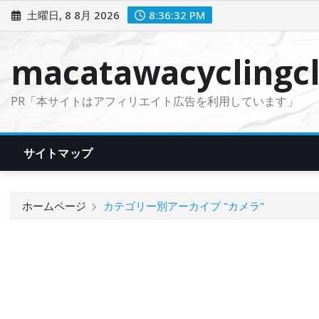
コ
土曜日, 8 8月 2026
8:36:33 PM
ン
テ
macatawacyclingcl
ン
ツ
PR「本サイトはアフィリエイト広告を利用しています」
に
ス
キ
サイトマップ
ッ
プ
ホームページ
カテゴリー別アーカイブ "カメラ"