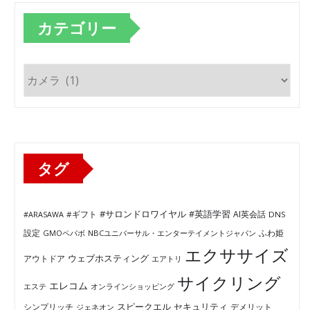
カテゴリー
カ
テ
ゴ
リ
ー
タグ
#サロンドロワイヤル
#英語学習
AI英会話
#ARASAWA
#ギフト
DNS
ふわ姫
設定
GMOペパボ
NBCユニバーサル・エンターテイメントジャパン
エクササイズ
ウェブホスティング
アウトドア
エアトリ
サイクリング
エレコム
エステ
オンラインショッピング
セキュリティ
スピークエル
デメリット
シンプリッチ
ジェネオン