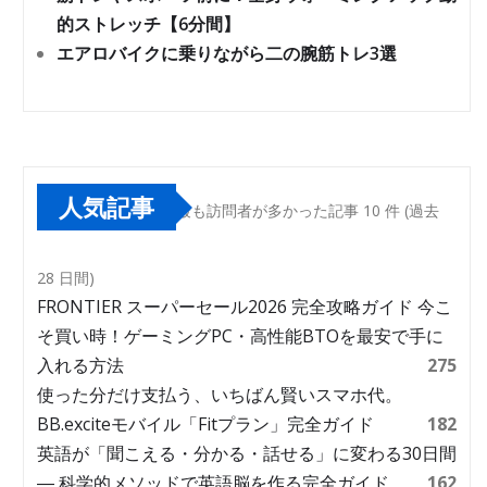
的ストレッチ【6分間】
エアロバイクに乗りながら二の腕筋トレ3選
人気記事
最も訪問者が多かった記事 10 件 (過去
28 日間)
FRONTIER スーパーセール2026 完全攻略ガイド 今こ
そ買い時！ゲーミングPC・高性能BTOを最安で手に
入れる方法
275
使った分だけ支払う、いちばん賢いスマホ代。
BB.exciteモバイル「Fitプラン」完全ガイド
182
英語が「聞こえる・分かる・話せる」に変わる30日間
― 科学的メソッドで英語脳を作る完全ガイド
162