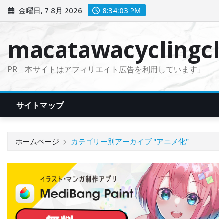
コ
金曜日, 7 8月 2026
8:34:05 PM
ン
テ
macatawacyclingcl
ン
ツ
PR「本サイトはアフィリエイト広告を利用しています」
に
ス
キ
サイトマップ
ッ
プ
ホームページ
カテゴリー別アーカイブ "アニメ化"