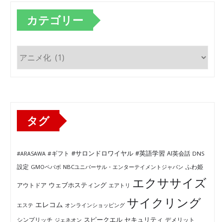
カテゴリー
カ
テ
ゴ
リ
ー
タグ
#サロンドロワイヤル
#英語学習
AI英会話
#ARASAWA
#ギフト
DNS
ふわ姫
設定
GMOペパボ
NBCユニバーサル・エンターテイメントジャパン
エクササイズ
ウェブホスティング
アウトドア
エアトリ
サイクリング
エレコム
エステ
オンラインショッピング
セキュリティ
スピークエル
デメリット
シンプリッチ
ジェネオン