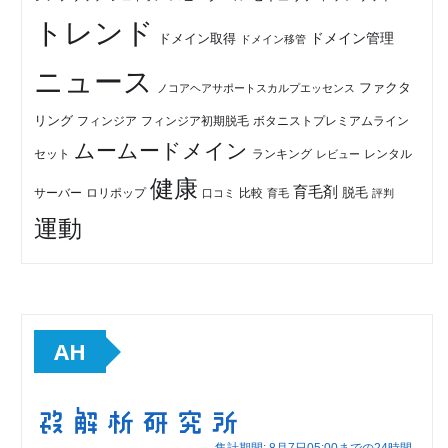
トレンド
ドメイン管理
ドメイン取得
ドメイン移管
ニュース
ファクタ
ノコアヘアサポートスカルプエッセンス
リング
フィンジア初期脱毛
ボタニストプレミアムライン
フィンジア
ムームードメイン
セット
ランキング
レビュー
レンタル
健康
育毛剤
脱毛
ロリポップ
比較
サーバー
口コミ
評判
育毛
運動
AH