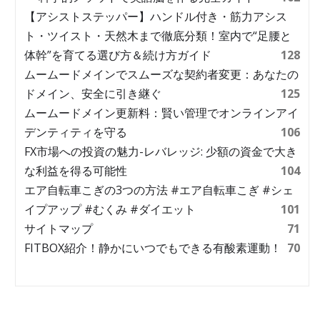
【アシストステッパー】ハンドル付き・筋力アシス
ト・ツイスト・天然木まで徹底分類！室内で“足腰と
体幹”を育てる選び方＆続け方ガイド
128
ムームードメインでスムーズな契約者変更：あなたの
ドメイン、安全に引き継ぐ
125
ムームードメイン更新料：賢い管理でオンラインアイ
デンティティを守る
106
FX市場への投資の魅力-レバレッジ: 少額の資金で大き
な利益を得る可能性
104
エア自転車こぎの3つの方法 #エア自転車こぎ #シェ
イプアップ #むくみ #ダイエット
101
サイトマップ
71
FITBOX紹介！静かにいつでもできる有酸素運動！
70