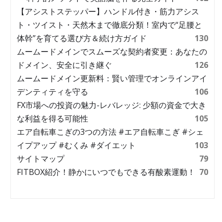
【アシストステッパー】ハンドル付き・筋力アシス
ト・ツイスト・天然木まで徹底分類！室内で“足腰と
体幹”を育てる選び方＆続け方ガイド
130
ムームードメインでスムーズな契約者変更：あなたの
ドメイン、安全に引き継ぐ
126
ムームードメイン更新料：賢い管理でオンラインアイ
デンティティを守る
106
FX市場への投資の魅力-レバレッジ: 少額の資金で大き
な利益を得る可能性
105
エア自転車こぎの3つの方法 #エア自転車こぎ #シェ
イプアップ #むくみ #ダイエット
103
サイトマップ
79
FITBOX紹介！静かにいつでもできる有酸素運動！
70