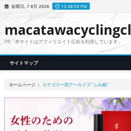
コ
金曜日, 7 8月 2026
12:48:58 PM
ン
テ
macatawacyclingcl
ン
ツ
PR「本サイトはアフィリエイト広告を利用しています」
に
ス
キ
サイトマップ
ッ
プ
ホームページ
カテゴリー別アーカイブ "ふわ姫"