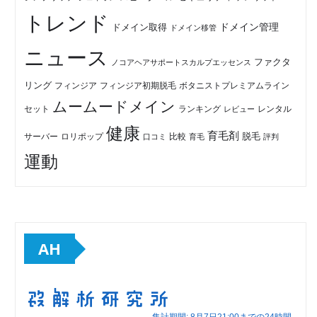
トレンド
ドメイン管理
ドメイン取得
ドメイン移管
ニュース
ファクタ
ノコアヘアサポートスカルプエッセンス
リング
フィンジア初期脱毛
ボタニストプレミアムライン
フィンジア
ムームードメイン
セット
ランキング
レビュー
レンタル
健康
育毛剤
脱毛
ロリポップ
比較
サーバー
口コミ
評判
育毛
運動
AH