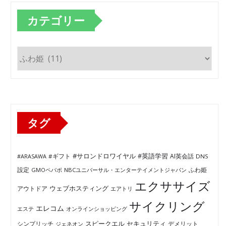
カテゴリー
カ
テ
ゴ
リ
ー
タグ
#サロンドロワイヤル
#英語学習
AI英会話
#ARASAWA
#ギフト
DNS
ふわ姫
設定
GMOペパボ
NBCユニバーサル・エンターテイメントジャパン
エクササイズ
ウェブホスティング
アウトドア
エアトリ
サイクリング
エレコム
エステ
オンラインショッピング
セキュリティ
スピークエル
デメリット
シンプリッチ
ジェネオン