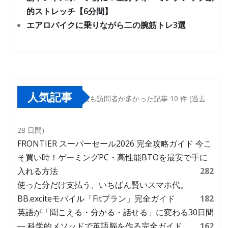
的ストレッチ【6分間】
エアロバイクに乗りながら二の腕筋トレ3選
人気記事
最も訪問者が多かった記事 10 件 (過去
28 日間)
FRONTIER スーパーセール2026 完全攻略ガイド 今こ
そ買い時！ゲーミングPC・高性能BTOを最安で手に
入れる方法
282
使った分だけ支払う、いちばん賢いスマホ代。
BB.exciteモバイル「Fitプラン」完全ガイド
182
英語が「聞こえる・分かる・話せる」に変わる30日間
― 科学的メソッドで英語脳を作る完全ガイド
162