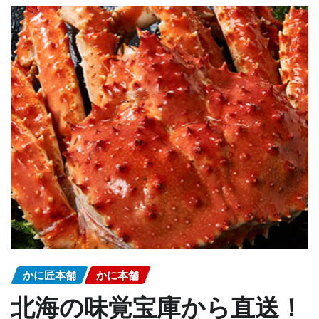
かに匠本舗
かに本舗
北海の味覚宝庫から直送！