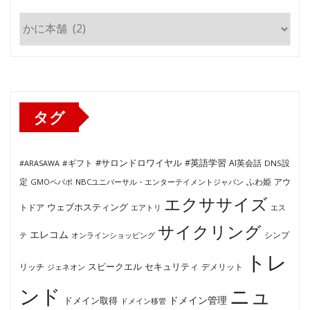
カ
テ
ゴ
リ
ー
タグ
#サロンドロワイヤル
#英語学習
AI英会話
#ARASAWA
#ギフト
DNS設
ふわ姫
定
GMOペパボ
NBCユニバーサル・エンターテイメントジャパン
アウ
エクササイズ
ウェブホスティング
トドア
エアトリ
エス
サイクリング
エレコム
テ
オンラインショッピング
シンプ
トレ
セキュリティ
スピークエル
デメリット
リッチ
ジェネオン
ンド
ニュ
ドメイン管理
ドメイン取得
ドメイン移管