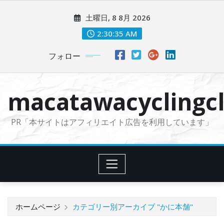
コ
土曜日, 8 8月 2026
ン
テ
2:30:36 AM
ン
フォロー
ツ
に
ス
macatawacyclingcl
キ
ッ
PR「本サイトはアフィリエイト広告を利用しています」
プ
ホームページ
カテゴリー別アーカイブ "かに本舗"