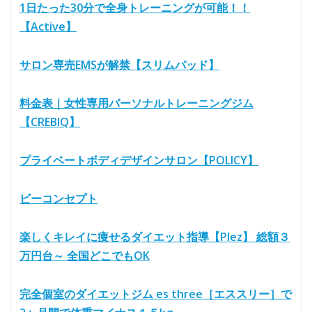
1日たった30分で全身トレーニングが可能！！
【Active】
サロン専売EMSが解禁【スリムパッド】
料金表｜女性専用パーソナルトレーニングジム
【CREBIQ】
プライベートボディデザインサロン【POLICY】
ビーコンセプト
楽しくキレイに痩せるダイエット指導【Plez】 総額３
万円台～ 全国どこでもOK
完全個室のダイエットジム es three［エススリー］で