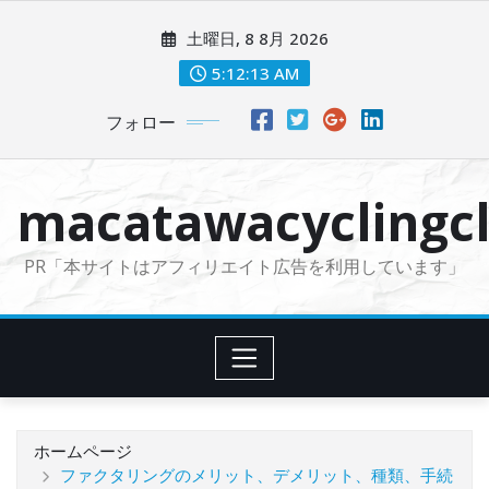
コ
土曜日, 8 8月 2026
ン
テ
5:12:14 AM
ン
フォロー
ツ
に
ス
macatawacyclingcl
キ
ッ
PR「本サイトはアフィリエイト広告を利用しています」
プ
ホームページ
ファクタリングのメリット、デメリット、種類、手続