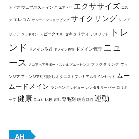
エクササイズ
ウェブホスティング
トドア
エアトリ
エス
サイクリング
エレコム
テ
オンラインショッピング
シンプ
トレ
セキュリティ
スピークエル
デメリット
リッチ
ジェネオン
ンド
ニュ
ドメイン管理
ドメイン取得
ドメイン移管
ース
ファクタリング
ノコアヘアサポートスカルプエッセンス
フィ
ムー
フィンジア初期脱毛
ボタニストプレミアムラインセット
ンジア
ムードメイン
ロリポ
ランキング
レビュー
レンタルサーバー
健康
運動
育毛剤
脱毛
ップ
比較
口コミ
評判
育毛
AH