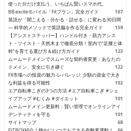
使った分だけ支払う、いちばん賢いスマホ代。
BB.exciteモバイル「Fitプラン」完全ガイド
167
英語が「聞こえる・分かる・話せる」に変わる30日間
― 科学的メソッドで英語脳を作る完全ガイド
159
【アシストステッパー】ハンドル付き・筋力アシス
ト・ツイスト・天然木まで徹底分類！室内で“足腰と体
幹”を育てる選び方＆続け方ガイド
123
ムームードメインでスムーズな契約者変更：あなたの
ドメイン、安全に引き継ぐ
122
FX市場への投資の魅力-レバレッジ: 少額の資金で大き
な利益を得る可能性
102
エア自転車こぎの3つの方法 #エア自転車こぎ #シェ
イプアップ #むくみ #ダイエット
101
ムームードメイン更新料：賢い管理でオンラインアイ
デンティティを守る
101
サイトマップ
68
FITBOX紹介！静かにいつでもできる有酸素運動！
66