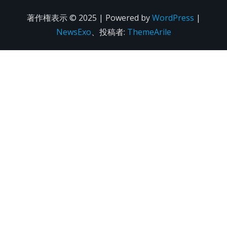
著作権表示 © 2025 | Powered by
WordPress
|
NewsExo
、投稿者:
ThemeArile