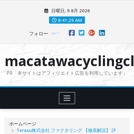
コ
日曜日, 9 8月 2026
ン
テ
8:41:30 AM
ン
フォロー
ツ
に
ス
macatawacyclingcl
キ
ッ
PR「本サイトはアフィリエイト広告を利用しています」
プ
ホームページ
Terasu株式会社 ファクタリング 【徹底解説】 評