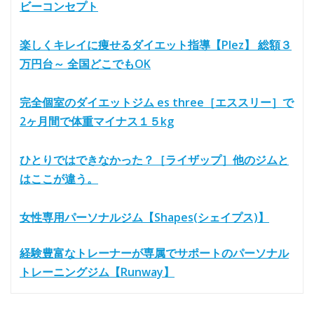
ビーコンセプト
楽しくキレイに痩せるダイエット指導【Plez】 総額３
万円台～ 全国どこでもOK
完全個室のダイエットジム es three［エススリー］で
2ヶ月間で体重マイナス１５kg
ひとりではできなかった？［ライザップ］他のジムと
はここが違う。
女性専用パーソナルジム【Shapes(シェイプス)】
経験豊富なトレーナーが専属でサポートのパーソナル
トレーニングジム【Runway】