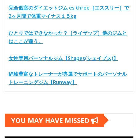
完全個室のダイエットジム es three［エススリー］で
2ヶ月間で体重マイナス１５kg
ひとりではできなかった？［ライザップ］他のジムと
はここが違う。
女性専用パーソナルジム【Shapes(シェイプス)】
経験豊富なトレーナーが専属でサポートのパーソナル
トレーニングジム【Runway】
YOU MAY HAVE MISSED