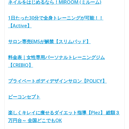
ネイルをはじめるなら！MIROOM (ミルーム)
1日たった30分で全身トレーニングが可能！！
【Active】
サロン専売EMSが解禁【スリムパッド】
料金表｜女性専用パーソナルトレーニングジム
【CREBIQ】
プライベートボディデザインサロン【POLICY】
ビーコンセプト
楽しくキレイに痩せるダイエット指導【Plez】 総額３
万円台～ 全国どこでもOK