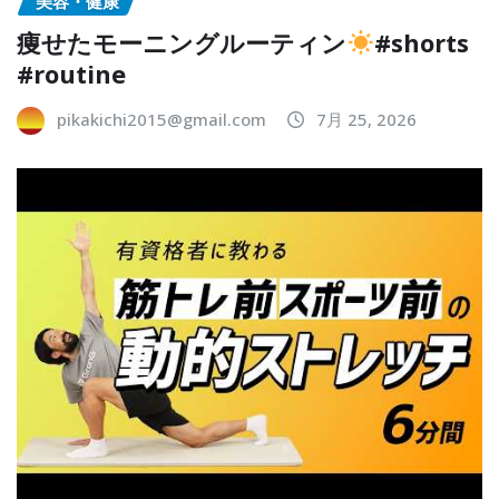
美容・健康
痩せたモーニングルーティン
#shorts
#routine
pikakichi2015@gmail.com
7月 25, 2026