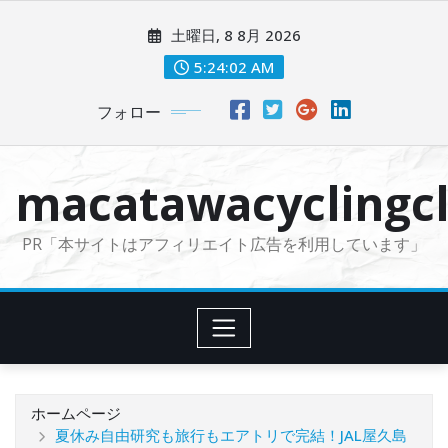
コ
土曜日, 8 8月 2026
ン
テ
5:24:03 AM
ン
フォロー
ツ
に
ス
macatawacyclingcl
キ
ッ
PR「本サイトはアフィリエイト広告を利用しています」
プ
ホームページ
夏休み自由研究も旅行もエアトリで完結！JAL屋久島