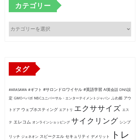
カテゴリー
カ
テ
ゴ
リ
ー
タグ
#サロンドロワイヤル
#英語学習
AI英会話
#ARASAWA
#ギフト
DNS設
ふわ姫
定
GMOペパボ
NBCユニバーサル・エンターテイメントジャパン
アウ
エクササイズ
ウェブホスティング
トドア
エアトリ
エス
サイクリング
エレコム
テ
オンラインショッピング
シンプ
トレ
セキュリティ
スピークエル
デメリット
リッチ
ジェネオン