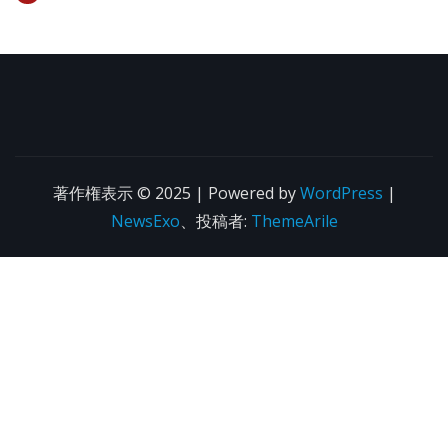
著作権表示 © 2025 | Powered by
WordPress
|
NewsExo
、投稿者:
ThemeArile