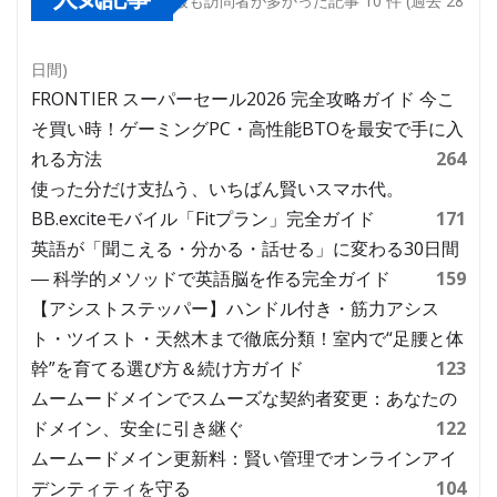
最も訪問者が多かった記事 10 件 (過去 28
日間)
FRONTIER スーパーセール2026 完全攻略ガイド 今こ
そ買い時！ゲーミングPC・高性能BTOを最安で手に入
れる方法
264
使った分だけ支払う、いちばん賢いスマホ代。
BB.exciteモバイル「Fitプラン」完全ガイド
171
英語が「聞こえる・分かる・話せる」に変わる30日間
― 科学的メソッドで英語脳を作る完全ガイド
159
【アシストステッパー】ハンドル付き・筋力アシス
ト・ツイスト・天然木まで徹底分類！室内で“足腰と体
幹”を育てる選び方＆続け方ガイド
123
ムームードメインでスムーズな契約者変更：あなたの
ドメイン、安全に引き継ぐ
122
ムームードメイン更新料：賢い管理でオンラインアイ
デンティティを守る
104