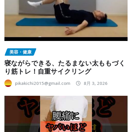
美容・健康
寝ながらできる、たるまない太ももづく
り筋トレ！自重サイクリング
pikakichi2015@gmail.com
8月 3, 2026