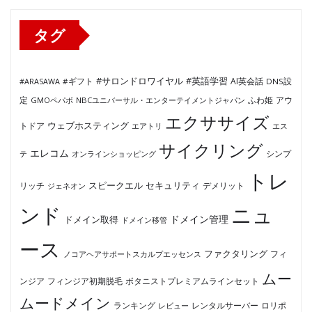
ー
タグ
#サロンドロワイヤル
#英語学習
AI英会話
#ARASAWA
#ギフト
DNS設
ふわ姫
定
GMOペパボ
NBCユニバーサル・エンターテイメントジャパン
アウ
エクササイズ
ウェブホスティング
トドア
エアトリ
エス
サイクリング
エレコム
テ
オンラインショッピング
シンプ
トレ
セキュリティ
スピークエル
デメリット
リッチ
ジェネオン
ンド
ニュ
ドメイン管理
ドメイン取得
ドメイン移管
ース
ファクタリング
ノコアヘアサポートスカルプエッセンス
フィ
ムー
フィンジア初期脱毛
ボタニストプレミアムラインセット
ンジア
ムードメイン
ロリポ
ランキング
レビュー
レンタルサーバー