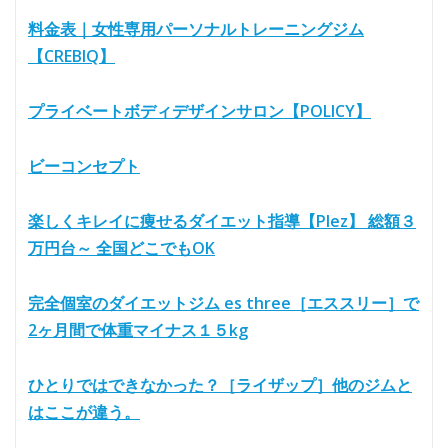
料金表｜女性専用パーソナルトレーニングジム
【CREBIQ】
プライベートボディデザインサロン【POLICY】
ビーコンセプト
楽しくキレイに痩せるダイエット指導【Plez】 総額３
万円台～ 全国どこでもOK
完全個室のダイエットジム es three［エススリー］で
2ヶ月間で体重マイナス１５kg
ひとりではできなかった？［ライザップ］他のジムと
はここが違う。