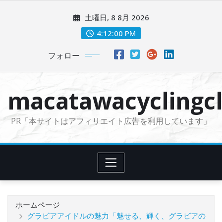
コ
土曜日, 8 8月 2026
ン
テ
4:12:01 PM
ン
フォロー
ツ
に
ス
macatawacyclingcl
キ
ッ
PR「本サイトはアフィリエイト広告を利用しています」
プ
ホームページ
グラビアアイドルの魅力「魅せる、輝く、グラビアの