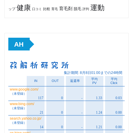
健康
運動
育毛剤
脱毛
ップ
比較
口コミ
評判
育毛
AH