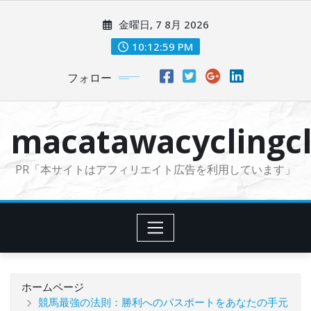
コ
金曜日, 7 8月 2026
ン
テ
10:13:00 PM
ン
フォロー
ツ
に
ス
macatawacyclingcl
キ
ッ
PR「本サイトはアフィリエイト広告を利用しています」
プ
ホームページ
競馬最強の法則：勝利へのパスポートをあなたの手元