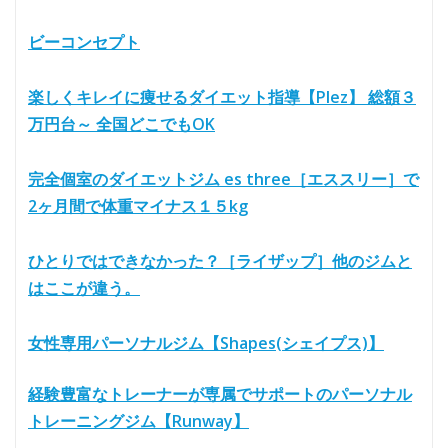
ビーコンセプト
楽しくキレイに痩せるダイエット指導【Plez】 総額３
万円台～ 全国どこでもOK
完全個室のダイエットジム es three［エススリー］で
2ヶ月間で体重マイナス１５kg
ひとりではできなかった？［ライザップ］他のジムと
はここが違う。
女性専用パーソナルジム【Shapes(シェイプス)】
経験豊富なトレーナーが専属でサポートのパーソナル
トレーニングジム【Runway】