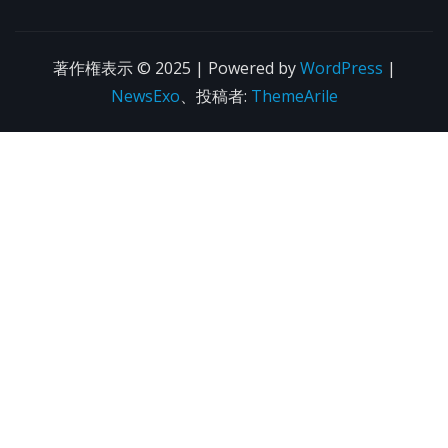
著作権表示 © 2025 | Powered by
WordPress
|
NewsExo
、投稿者:
ThemeArile