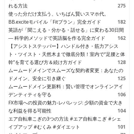
れる方法
275
使った分だけ支払う、いちばん賢いスマホ代。
BB.exciteモバイル「Fitプラン」完全ガイド
182
英語が「聞こえる・分かる・話せる」に変わる30日間
― 科学的メソッドで英語脳を作る完全ガイド
162
【アシストステッパー】ハンドル付き・筋力アシス
ト・ツイスト・天然木まで徹底分類！室内で“足腰と体
幹”を育てる選び方＆続け方ガイド
128
ムームードメインでスムーズな契約者変更：あなたの
ドメイン、安全に引き継ぐ
125
ムームードメイン更新料：賢い管理でオンラインアイ
デンティティを守る
106
FX市場への投資の魅力-レバレッジ: 少額の資金で大き
な利益を得る可能性
104
エア自転車こぎの3つの方法 #エア自転車こぎ #シェ
イプアップ #むくみ #ダイエット
101