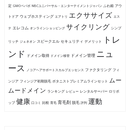
ふわ姫
定
GMOペパボ
NBCユニバーサル・エンターテイメントジャパン
アウ
エクササイズ
ウェブホスティング
トドア
エアトリ
エス
サイクリング
エレコム
テ
オンラインショッピング
シンプ
トレ
セキュリティ
スピークエル
デメリット
リッチ
ジェネオン
ンド
ニュ
ドメイン管理
ドメイン取得
ドメイン移管
ース
ファクタリング
ノコアヘアサポートスカルプエッセンス
フィ
ムー
フィンジア初期脱毛
ボタニストプレミアムラインセット
ンジア
ムードメイン
ロリポ
ランキング
レビュー
レンタルサーバー
健康
運動
育毛剤
脱毛
ップ
比較
口コミ
評判
育毛