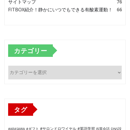
サイトマップ
76
FITBOX紹介！静かにいつでもできる有酸素運動！
66
カテゴリー
カ
テ
ゴ
リ
ー
タグ
#サロンドロワイヤル
#英語学習
AI英会話
#ARASAWA
#ギフト
DNS設