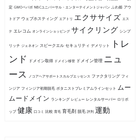
ふわ姫
定
GMOペパボ
NBCユニバーサル・エンターテイメントジャパン
アウ
エクササイズ
ウェブホスティング
トドア
エアトリ
エス
サイクリング
エレコム
テ
オンラインショッピング
シンプ
トレ
セキュリティ
スピークエル
デメリット
リッチ
ジェネオン
ンド
ニュ
ドメイン管理
ドメイン取得
ドメイン移管
ース
ファクタリング
ノコアヘアサポートスカルプエッセンス
フィ
ムー
フィンジア初期脱毛
ボタニストプレミアムラインセット
ンジア
ムードメイン
ロリポ
ランキング
レビュー
レンタルサーバー
健康
運動
育毛剤
脱毛
ップ
比較
口コミ
評判
育毛