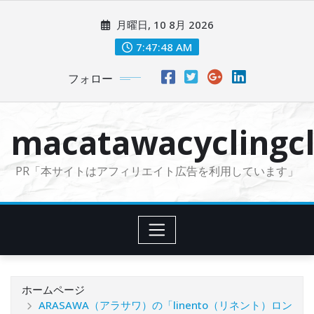
コ
月曜日, 10 8月 2026
ン
テ
7:47:49 AM
ン
フォロー
ツ
に
ス
macatawacyclingcl
キ
ッ
PR「本サイトはアフィリエイト広告を利用しています」
プ
ホームページ
ARASAWA（アラサワ）の「linento（リネント）ロン