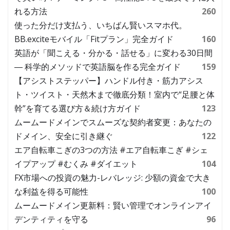
れる方法
260
使った分だけ支払う、いちばん賢いスマホ代。
BB.exciteモバイル「Fitプラン」完全ガイド
160
英語が「聞こえる・分かる・話せる」に変わる30日間
― 科学的メソッドで英語脳を作る完全ガイド
159
【アシストステッパー】ハンドル付き・筋力アシス
ト・ツイスト・天然木まで徹底分類！室内で“足腰と体
幹”を育てる選び方＆続け方ガイド
123
ムームードメインでスムーズな契約者変更：あなたの
ドメイン、安全に引き継ぐ
122
エア自転車こぎの3つの方法 #エア自転車こぎ #シェ
イプアップ #むくみ #ダイエット
104
FX市場への投資の魅力-レバレッジ: 少額の資金で大き
な利益を得る可能性
100
ムームードメイン更新料：賢い管理でオンラインアイ
デンティティを守る
96