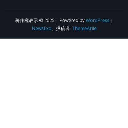
著作権表示 © 2025 | Powered by
WordPress
|
NewsExo
、投稿者:
ThemeArile