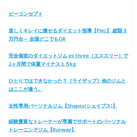
ビーコンセプト
楽しくキレイに痩せるダイエット指導【Plez】 総額３
万円台～ 全国どこでもOK
完全個室のダイエットジム es three［エススリー］で
2ヶ月間で体重マイナス１５kg
ひとりではできなかった？［ライザップ］他のジムと
はここが違う。
女性専用パーソナルジム【Shapes(シェイプス)】
経験豊富なトレーナーが専属でサポートのパーソナル
トレーニングジム【Runway】