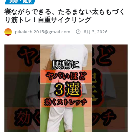
美容・健康
寝ながらできる、たるまない太ももづく
り筋トレ！自重サイクリング
pikakichi2015@gmail.com
8月 3, 2026