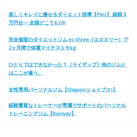
楽しくキレイに痩せるダイエット指導【Plez】 総額３
万円台～ 全国どこでもOK
完全個室のダイエットジム es three［エススリー］で
2ヶ月間で体重マイナス１５kg
ひとりではできなかった？［ライザップ］他のジムと
はここが違う。
女性専用パーソナルジム【Shapes(シェイプス)】
経験豊富なトレーナーが専属でサポートのパーソナル
トレーニングジム【Runway】