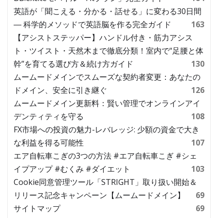
英語が「聞こえる・分かる・話せる」に変わる30日間
― 科学的メソッドで英語脳を作る完全ガイド
163
【アシストステッパー】ハンドル付き・筋力アシス
ト・ツイスト・天然木まで徹底分類！室内で“足腰と体
幹”を育てる選び方＆続け方ガイド
130
ムームードメインでスムーズな契約者変更：あなたの
ドメイン、安全に引き継ぐ
126
ムームードメイン更新料：賢い管理でオンラインアイ
デンティティを守る
108
FX市場への投資の魅力-レバレッジ: 少額の資金で大き
な利益を得る可能性
107
エア自転車こぎの3つの方法 #エア自転車こぎ #シェ
イプアップ #むくみ #ダイエット
103
Cookie同意管理ツール「STRIGHT」取り扱い開始＆
リリース記念キャンペーン【ムームードメイン】
69
サイトマップ
69