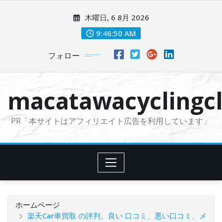
コ
木曜日, 6 8月 2026
ン
テ
9:46:51 AM
ン
フォロー
ツ
に
ス
macatawacyclingcl
キ
ッ
PR「本サイトはアフィリエイト広告を利用しています」
プ
ホームページ
楽天Car車買取 の評判、良い 口コミ、悪い口コミ、メ