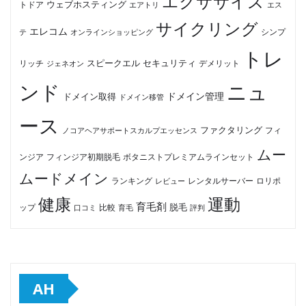
エクササイズ
ウェブホスティング
トドア
エアトリ
エス
サイクリング
エレコム
テ
オンラインショッピング
シンプ
トレ
セキュリティ
スピークエル
デメリット
リッチ
ジェネオン
ンド
ニュ
ドメイン管理
ドメイン取得
ドメイン移管
ース
ファクタリング
ノコアヘアサポートスカルプエッセンス
フィ
ムー
フィンジア初期脱毛
ボタニストプレミアムラインセット
ンジア
ムードメイン
ロリポ
ランキング
レビュー
レンタルサーバー
健康
運動
育毛剤
脱毛
ップ
比較
口コミ
評判
育毛
AH