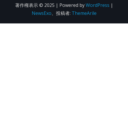
著作権表示 © 2025 | Powered by
WordPress
|
NewsExo
、投稿者:
ThemeArile