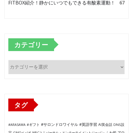
FITBOX紹介！静かにいつでもできる有酸素運動！
67
カテゴリー
カ
テ
ゴ
リ
ー
タグ
#サロンドロワイヤル
#英語学習
AI英会話
#ARASAWA
#ギフト
DNS設
ふわ姫
定
GMOペパボ
NBCユニバーサル・エンターテイメントジャパン
アウ