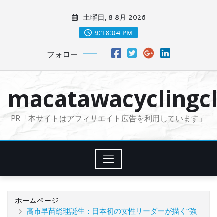
コ
土曜日, 8 8月 2026
ン
テ
9:18:05 PM
ン
フォロー
ツ
に
ス
macatawacyclingcl
キ
ッ
PR「本サイトはアフィリエイト広告を利用しています」
プ
ホームページ
高市早苗総理誕生：日本初の女性リーダーが描く“強