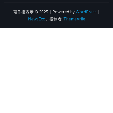
著作権表示 © 2025 | Powered by
WordPress
|
NewsExo
、投稿者:
ThemeArile