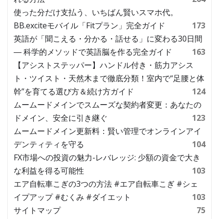
使った分だけ支払う、いちばん賢いスマホ代。
BB.exciteモバイル「Fitプラン」完全ガイド
173
英語が「聞こえる・分かる・話せる」に変わる30日間
― 科学的メソッドで英語脳を作る完全ガイド
163
【アシストステッパー】ハンドル付き・筋力アシス
ト・ツイスト・天然木まで徹底分類！室内で“足腰と体
幹”を育てる選び方＆続け方ガイド
124
ムームードメインでスムーズな契約者変更：あなたの
ドメイン、安全に引き継ぐ
123
ムームードメイン更新料：賢い管理でオンラインアイ
デンティティを守る
104
FX市場への投資の魅力-レバレッジ: 少額の資金で大き
な利益を得る可能性
103
エア自転車こぎの3つの方法 #エア自転車こぎ #シェ
イプアップ #むくみ #ダイエット
103
サイトマップ
75