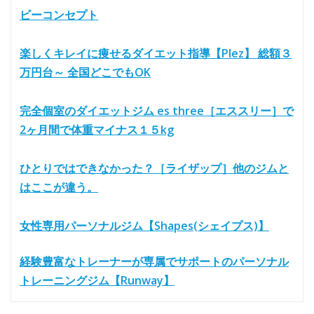
ビーコンセプト
楽しくキレイに痩せるダイエット指導【Plez】 総額３
万円台～ 全国どこでもOK
完全個室のダイエットジム es three［エススリー］で
2ヶ月間で体重マイナス１５kg
ひとりではできなかった？［ライザップ］他のジムと
はここが違う。
女性専用パーソナルジム【Shapes(シェイプス)】
経験豊富なトレーナーが専属でサポートのパーソナル
トレーニングジム【Runway】