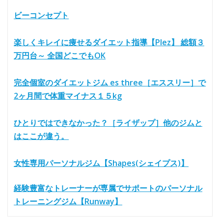
ビーコンセプト
楽しくキレイに痩せるダイエット指導【Plez】 総額３
万円台～ 全国どこでもOK
完全個室のダイエットジム es three［エススリー］で
2ヶ月間で体重マイナス１５kg
ひとりではできなかった？［ライザップ］他のジムと
はここが違う。
女性専用パーソナルジム【Shapes(シェイプス)】
経験豊富なトレーナーが専属でサポートのパーソナル
トレーニングジム【Runway】