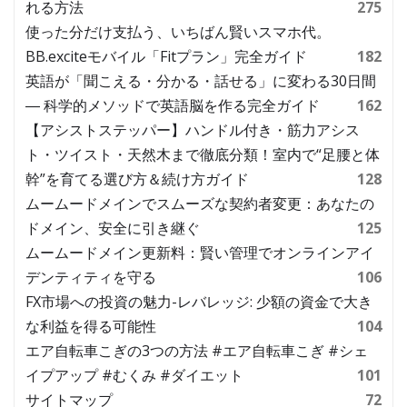
れる方法
275
使った分だけ支払う、いちばん賢いスマホ代。
BB.exciteモバイル「Fitプラン」完全ガイド
182
英語が「聞こえる・分かる・話せる」に変わる30日間
― 科学的メソッドで英語脳を作る完全ガイド
162
【アシストステッパー】ハンドル付き・筋力アシス
ト・ツイスト・天然木まで徹底分類！室内で“足腰と体
幹”を育てる選び方＆続け方ガイド
128
ムームードメインでスムーズな契約者変更：あなたの
ドメイン、安全に引き継ぐ
125
ムームードメイン更新料：賢い管理でオンラインアイ
デンティティを守る
106
FX市場への投資の魅力-レバレッジ: 少額の資金で大き
な利益を得る可能性
104
エア自転車こぎの3つの方法 #エア自転車こぎ #シェ
イプアップ #むくみ #ダイエット
101
サイトマップ
72