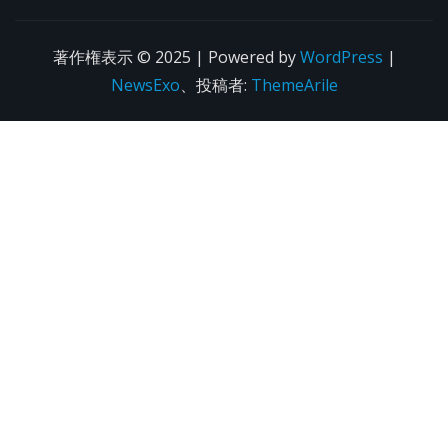
著作権表示 © 2025 | Powered by
WordPress
|
NewsExo
、投稿者:
ThemeArile