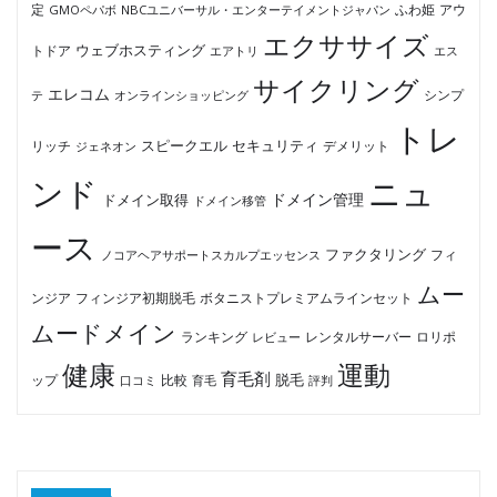
ふわ姫
定
GMOペパボ
NBCユニバーサル・エンターテイメントジャパン
アウ
エクササイズ
ウェブホスティング
トドア
エアトリ
エス
サイクリング
エレコム
テ
オンラインショッピング
シンプ
トレ
セキュリティ
スピークエル
デメリット
リッチ
ジェネオン
ンド
ニュ
ドメイン管理
ドメイン取得
ドメイン移管
ース
ファクタリング
ノコアヘアサポートスカルプエッセンス
フィ
ムー
フィンジア初期脱毛
ボタニストプレミアムラインセット
ンジア
ムードメイン
ロリポ
ランキング
レビュー
レンタルサーバー
健康
運動
育毛剤
脱毛
ップ
比較
口コミ
評判
育毛