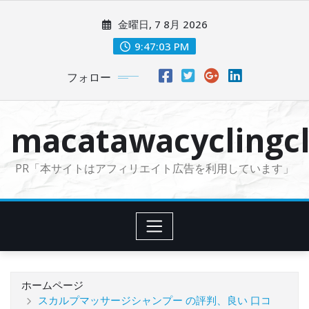
コ
金曜日, 7 8月 2026
ン
テ
9:47:04 PM
ン
フォロー
ツ
に
ス
macatawacyclingcl
キ
ッ
PR「本サイトはアフィリエイト広告を利用しています」
プ
ホームページ
スカルプマッサージシャンプー の評判、良い 口コ