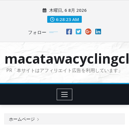
コ
木曜日, 6 8月 2026
ン
テ
6:28:23 AM
ン
フォロー
ツ
に
ス
macatawacyclingcl
キ
ッ
PR「本サイトはアフィリエイト広告を利用しています」
プ
ホームページ