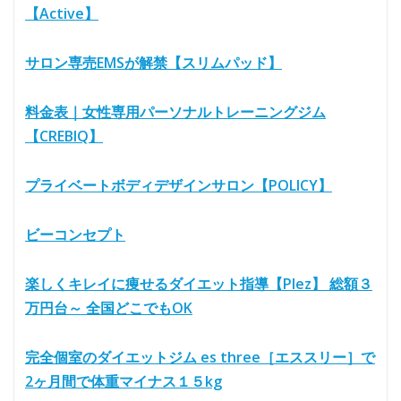
【Active】
サロン専売EMSが解禁【スリムパッド】
料金表｜女性専用パーソナルトレーニングジム
【CREBIQ】
プライベートボディデザインサロン【POLICY】
ビーコンセプト
楽しくキレイに痩せるダイエット指導【Plez】 総額３
万円台～ 全国どこでもOK
完全個室のダイエットジム es three［エススリー］で
2ヶ月間で体重マイナス１５kg