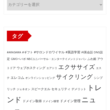
カ
テ
ゴ
リ
ー
タグ
#サロンドロワイヤル
#英語学習
AI英会話
#ARASAWA
#ギフト
DNS設
ふわ姫
定
GMOペパボ
NBCユニバーサル・エンターテイメントジャパン
アウ
エクササイズ
ウェブホスティング
トドア
エアトリ
エス
サイクリング
エレコム
テ
オンラインショッピング
シンプ
トレ
セキュリティ
スピークエル
デメリット
リッチ
ジェネオン
ンド
ニュ
ドメイン管理
ドメイン取得
ドメイン移管