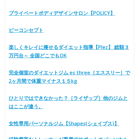
プライベートボディデザインサロン【POLICY】
ビーコンセプト
楽しくキレイに痩せるダイエット指導【Plez】 総額３
万円台～ 全国どこでもOK
完全個室のダイエットジム es three［エススリー］で
2ヶ月間で体重マイナス１５kg
ひとりではできなかった？［ライザップ］他のジムと
はここが違う。
女性専用パーソナルジム【Shapes(シェイプス)】