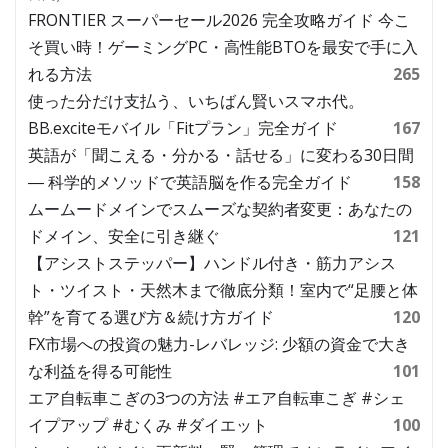
FRONTIER スーパーセール2026 完全攻略ガイド 今こ
そ買い時！ゲーミングPC・高性能BTOを最安で手に入
れる方法
265
使った分だけ支払う、いちばん賢いスマホ代。
BB.exciteモバイル「Fitプラン」完全ガイド
167
英語が「聞こえる・分かる・話せる」に変わる30日間
― 科学的メソッドで英語脳を作る完全ガイド
158
ムームードメインでスムーズな契約者変更：あなたの
ドメイン、安全に引き継ぐ
121
【アシストステッパー】ハンドル付き・筋力アシス
ト・ツイスト・天然木まで徹底分類！室内で“足腰と体
幹”を育てる選び方＆続け方ガイド
120
FX市場への投資の魅力-レバレッジ: 少額の資金で大き
な利益を得る可能性
101
エア自転車こぎの3つの方法 #エア自転車こぎ #シェ
イプアップ #むくみ #ダイエット
100