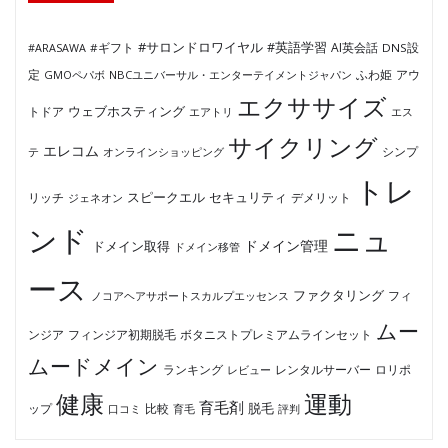
#サロンドロワイヤル
#英語学習
AI英会話
#ARASAWA
#ギフト
DNS設
ふわ姫
定
GMOペパボ
NBCユニバーサル・エンターテイメントジャパン
アウ
エクササイズ
ウェブホスティング
トドア
エアトリ
エス
サイクリング
エレコム
テ
オンラインショッピング
シンプ
トレ
セキュリティ
スピークエル
デメリット
リッチ
ジェネオン
ンド
ニュ
ドメイン管理
ドメイン取得
ドメイン移管
ース
ファクタリング
ノコアヘアサポートスカルプエッセンス
フィ
ムー
フィンジア初期脱毛
ボタニストプレミアムラインセット
ンジア
ムードメイン
ロリポ
ランキング
レビュー
レンタルサーバー
健康
運動
育毛剤
脱毛
ップ
比較
口コミ
評判
育毛