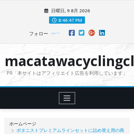
コ
日曜日, 9 8月 2026
ン
テ
8:46:48 PM
ン
フォロー
ツ
に
ス
macatawacyclingcl
キ
ッ
PR「本サイトはアフィリエイト広告を利用しています」
プ
ホームページ
ボタニストプレミアムラインセットに詰め替え用の商