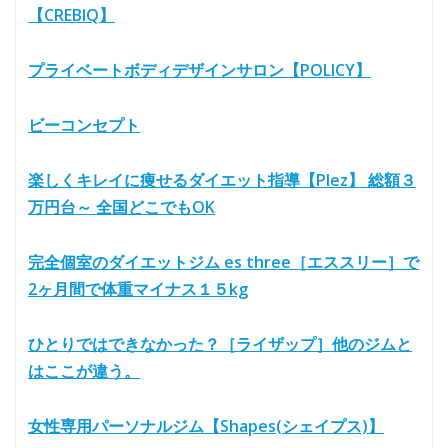
【CREBIQ】
プライベートボディデザインサロン【POLICY】
ビーコンセプト
楽しくキレイに痩せるダイエット指導【Plez】 総額３
万円台～ 全国どこでもOK
完全個室のダイエットジム es three［エススリー］で
2ヶ月間で体重マイナス１５kg
ひとりではできなかった？［ライザップ］他のジムと
はここが違う。
女性専用パーソナルジム【Shapes(シェイプス)】