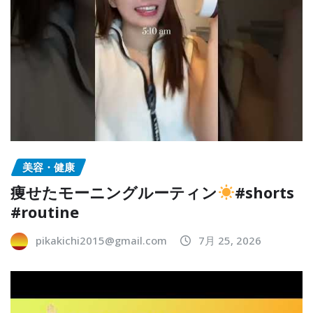
美容・健康
痩せたモーニングルーティン
#shorts
#routine
pikakichi2015@gmail.com
7月 25, 2026