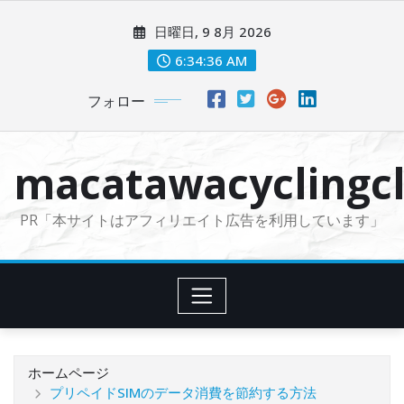
コ
日曜日, 9 8月 2026
ン
テ
6:34:38 AM
ン
フォロー
ツ
に
ス
macatawacyclingcl
キ
ッ
PR「本サイトはアフィリエイト広告を利用しています」
プ
ホームページ
プリペイドSIMのデータ消費を節約する方法