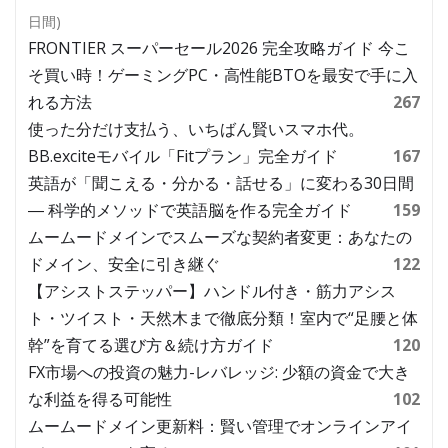
日間)
FRONTIER スーパーセール2026 完全攻略ガイド 今こ
そ買い時！ゲーミングPC・高性能BTOを最安で手に入
れる方法
267
使った分だけ支払う、いちばん賢いスマホ代。
BB.exciteモバイル「Fitプラン」完全ガイド
167
英語が「聞こえる・分かる・話せる」に変わる30日間
― 科学的メソッドで英語脳を作る完全ガイド
159
ムームードメインでスムーズな契約者変更：あなたの
ドメイン、安全に引き継ぐ
122
【アシストステッパー】ハンドル付き・筋力アシス
ト・ツイスト・天然木まで徹底分類！室内で“足腰と体
幹”を育てる選び方＆続け方ガイド
120
FX市場への投資の魅力-レバレッジ: 少額の資金で大き
な利益を得る可能性
102
ムームードメイン更新料：賢い管理でオンラインアイ