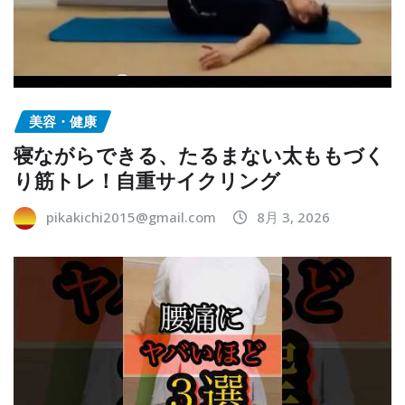
美容・健康
寝ながらできる、たるまない太ももづく
り筋トレ！自重サイクリング
pikakichi2015@gmail.com
8月 3, 2026