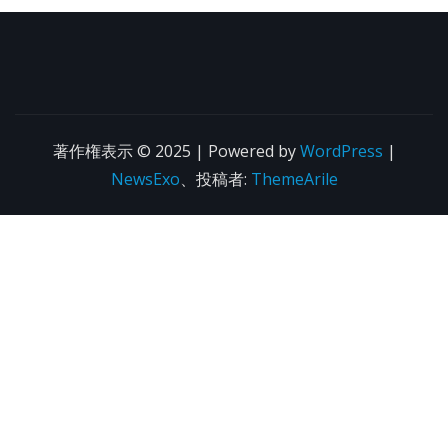
著作権表示 © 2025 | Powered by
WordPress
|
NewsExo
、投稿者:
ThemeArile