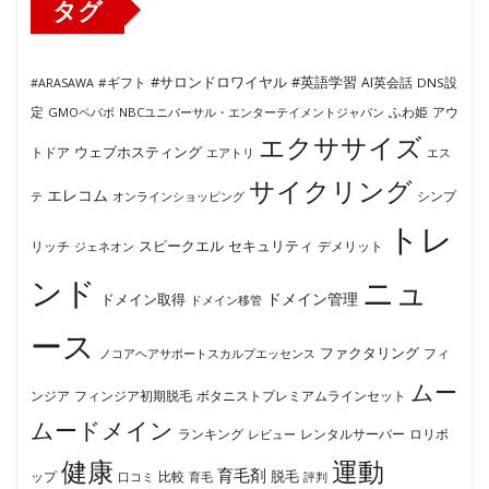
タグ
#サロンドロワイヤル
#英語学習
AI英会話
#ARASAWA
#ギフト
DNS設
ふわ姫
定
GMOペパボ
NBCユニバーサル・エンターテイメントジャパン
アウ
エクササイズ
ウェブホスティング
トドア
エアトリ
エス
サイクリング
エレコム
テ
オンラインショッピング
シンプ
トレ
セキュリティ
スピークエル
デメリット
リッチ
ジェネオン
ンド
ニュ
ドメイン管理
ドメイン取得
ドメイン移管
ース
ファクタリング
ノコアヘアサポートスカルプエッセンス
フィ
ムー
フィンジア初期脱毛
ボタニストプレミアムラインセット
ンジア
ムードメイン
ロリポ
ランキング
レビュー
レンタルサーバー
健康
運動
育毛剤
脱毛
ップ
比較
口コミ
評判
育毛