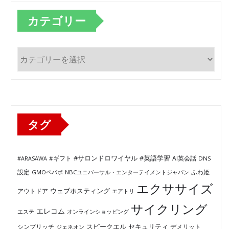
カテゴリー
カ
テ
ゴ
リ
ー
タグ
#サロンドロワイヤル
#英語学習
AI英会話
#ARASAWA
#ギフト
DNS
ふわ姫
設定
GMOペパボ
NBCユニバーサル・エンターテイメントジャパン
エクササイズ
ウェブホスティング
アウトドア
エアトリ
サイクリング
エレコム
エステ
オンラインショッピング
セキュリティ
スピークエル
デメリット
シンプリッチ
ジェネオン