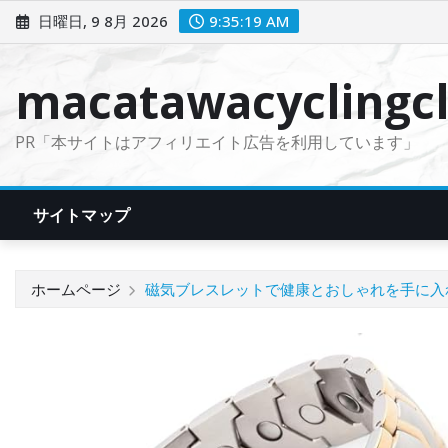
コ
日曜日, 9 8月 2026
9:35:20 AM
ン
テ
macatawacyclingcl
ン
ツ
PR「本サイトはアフィリエイト広告を利用しています」
に
ス
キ
サイトマップ
ッ
プ
ホームページ
磁気ブレスレットで健康とおしゃれを手に入