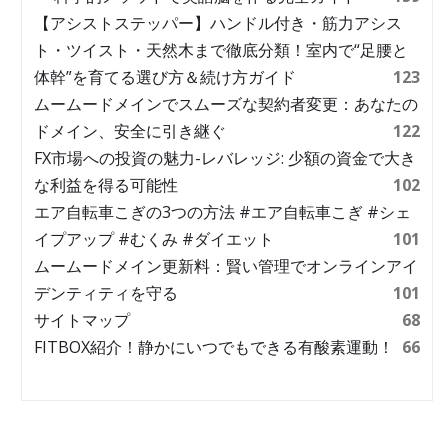
【アシストステッパー】ハンドル付き・筋力アシス
ト・ツイスト・天然木まで徹底分類！室内で“足腰と
体幹”を育てる選び方＆続け方ガイド
123
ムームードメインでスムーズな契約者変更：あなたの
ドメイン、安全に引き継ぐ
122
FX市場への投資の魅力-レバレッジ: 少額の資金で大き
な利益を得る可能性
102
エア自転車こぎの3つの方法 #エア自転車こぎ #シェ
イプアップ #むくみ #ダイエット
101
ムームードメイン更新料：賢い管理でオンラインアイ
デンティティを守る
101
サイトマップ
68
FITBOX紹介！静かにいつでもできる有酸素運動！
66