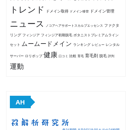
トレンド
ドメイン管理
ドメイン取得
ドメイン移管
ニュース
ファクタ
ノコアヘアサポートスカルプエッセンス
リング
フィンジア初期脱毛
ボタニストプレミアムライン
フィンジア
ムームードメイン
セット
ランキング
レビュー
レンタル
健康
育毛剤
脱毛
ロリポップ
比較
サーバー
口コミ
評判
育毛
運動
AH