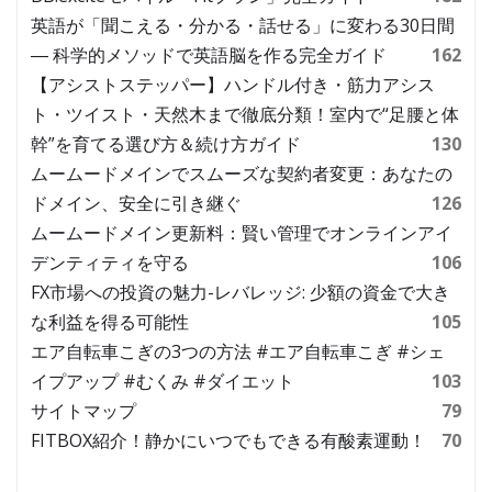
英語が「聞こえる・分かる・話せる」に変わる30日間
― 科学的メソッドで英語脳を作る完全ガイド
162
【アシストステッパー】ハンドル付き・筋力アシス
ト・ツイスト・天然木まで徹底分類！室内で“足腰と体
幹”を育てる選び方＆続け方ガイド
130
ムームードメインでスムーズな契約者変更：あなたの
ドメイン、安全に引き継ぐ
126
ムームードメイン更新料：賢い管理でオンラインアイ
デンティティを守る
106
FX市場への投資の魅力-レバレッジ: 少額の資金で大き
な利益を得る可能性
105
エア自転車こぎの3つの方法 #エア自転車こぎ #シェ
イプアップ #むくみ #ダイエット
103
サイトマップ
79
FITBOX紹介！静かにいつでもできる有酸素運動！
70