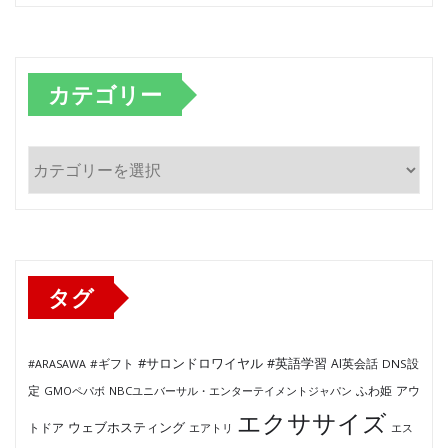
カテゴリー
カ
テ
ゴ
リ
ー
タグ
#サロンドロワイヤル
#英語学習
AI英会話
#ARASAWA
#ギフト
DNS設
ふわ姫
定
GMOペパボ
NBCユニバーサル・エンターテイメントジャパン
アウ
エクササイズ
ウェブホスティング
トドア
エアトリ
エス