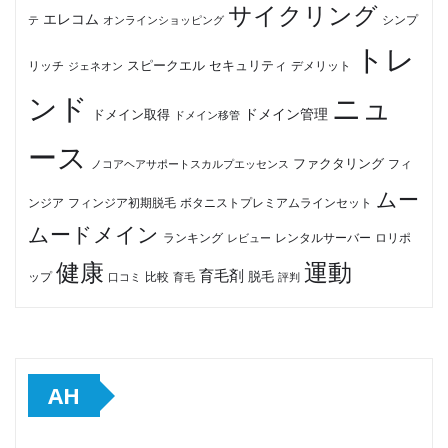
サイクリング
エレコム
テ
オンラインショッピング
シンプ
トレ
セキュリティ
スピークエル
デメリット
リッチ
ジェネオン
ンド
ニュ
ドメイン管理
ドメイン取得
ドメイン移管
ース
ファクタリング
ノコアヘアサポートスカルプエッセンス
フィ
ムー
フィンジア初期脱毛
ボタニストプレミアムラインセット
ンジア
ムードメイン
ロリポ
ランキング
レビュー
レンタルサーバー
健康
運動
育毛剤
脱毛
ップ
比較
口コミ
評判
育毛
AH