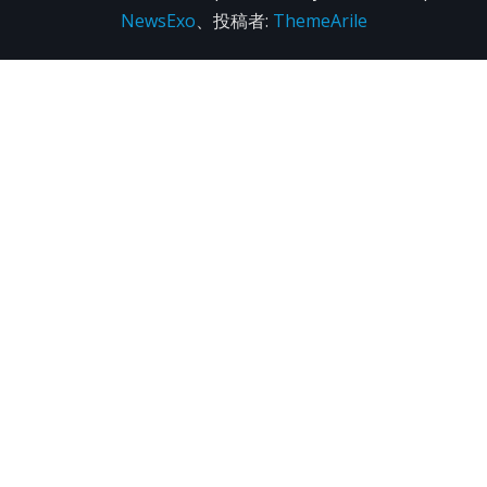
NewsExo
、投稿者:
ThemeArile