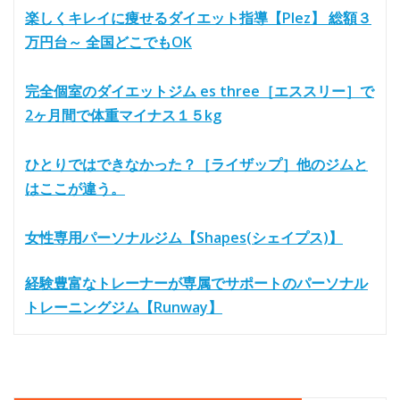
楽しくキレイに痩せるダイエット指導【Plez】 総額３
万円台～ 全国どこでもOK
完全個室のダイエットジム es three［エススリー］で
2ヶ月間で体重マイナス１５kg
ひとりではできなかった？［ライザップ］他のジムと
はここが違う。
女性専用パーソナルジム【Shapes(シェイプス)】
経験豊富なトレーナーが専属でサポートのパーソナル
トレーニングジム【Runway】