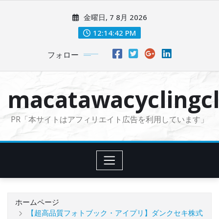
コ
金曜日, 7 8月 2026
ン
テ
12:14:43 PM
ン
フォロー
ツ
に
ス
macatawacyclingcl
キ
ッ
PR「本サイトはアフィリエイト広告を利用しています」
プ
ホームページ
【超高品質フォトブック・アイプリ】ダンクセキ株式