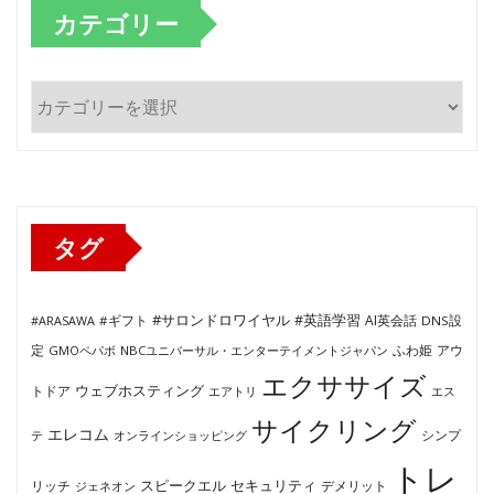
カテゴリー
カ
テ
ゴ
リ
ー
タグ
#サロンドロワイヤル
#英語学習
AI英会話
#ARASAWA
#ギフト
DNS設
ふわ姫
定
GMOペパボ
NBCユニバーサル・エンターテイメントジャパン
アウ
エクササイズ
ウェブホスティング
トドア
エアトリ
エス
サイクリング
エレコム
テ
オンラインショッピング
シンプ
トレ
セキュリティ
スピークエル
デメリット
リッチ
ジェネオン