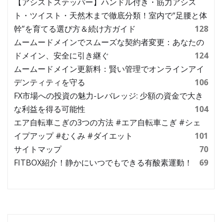
【アシストステッパー】ハンドル付き・筋力アシス
ト・ツイスト・天然木まで徹底分類！室内で“足腰と体
幹”を育てる選び方＆続け方ガイド
128
ムームードメインでスムーズな契約者変更：あなたの
ドメイン、安全に引き継ぐ
124
ムームードメイン更新料：賢い管理でオンラインアイ
デンティティを守る
106
FX市場への投資の魅力-レバレッジ: 少額の資金で大き
な利益を得る可能性
104
エア自転車こぎの3つの方法 #エア自転車こぎ #シェ
イプアップ #むくみ #ダイエット
101
サイトマップ
70
FITBOX紹介！静かにいつでもできる有酸素運動！
69