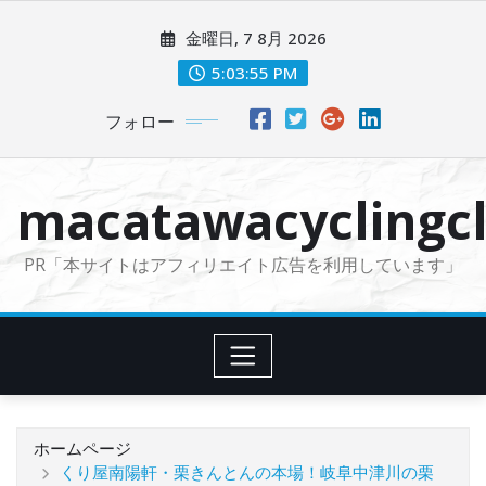
コ
金曜日, 7 8月 2026
ン
テ
5:03:56 PM
ン
フォロー
ツ
に
ス
macatawacyclingcl
キ
ッ
PR「本サイトはアフィリエイト広告を利用しています」
プ
ホームページ
くり屋南陽軒・栗きんとんの本場！岐阜中津川の栗