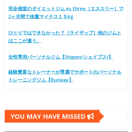
完全個室のダイエットジム es three［エススリー］で
2ヶ月間で体重マイナス１５kg
ひとりではできなかった？［ライザップ］他のジムと
はここが違う。
女性専用パーソナルジム【Shapes(シェイプス)】
経験豊富なトレーナーが専属でサポートのパーソナル
トレーニングジム【Runway】
YOU MAY HAVE MISSED