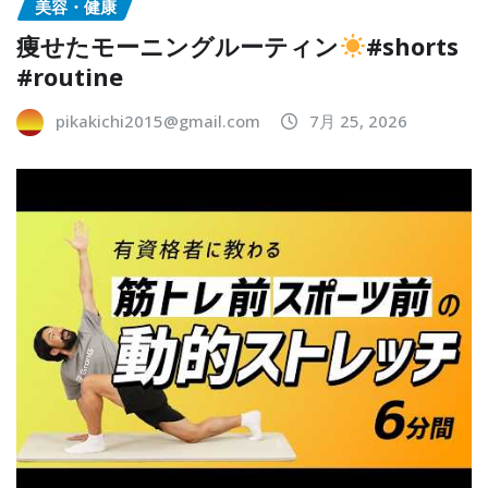
美容・健康
痩せたモーニングルーティン
#shorts
#routine
pikakichi2015@gmail.com
7月 25, 2026