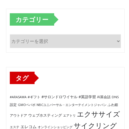
カテゴリー
カ
テ
ゴ
リ
ー
タグ
#サロンドロワイヤル
#英語学習
AI英会話
#ARASAWA
#ギフト
DNS
ふわ姫
設定
GMOペパボ
NBCユニバーサル・エンターテイメントジャパン
エクササイズ
ウェブホスティング
アウトドア
エアトリ
サイクリング
エレコム
エステ
オンラインショッピング