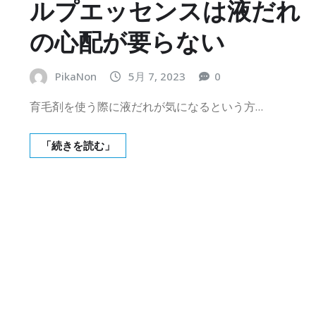
ルプエッセンスは液だれ
の心配が要らない
PikaNon
5月 7, 2023
0
育毛剤を使う際に液だれが気になるという方…
「続きを読む」