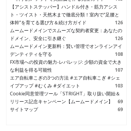
【アシストステッパー】ハンドル付き・筋力アシス
ト・ツイスト・天然木まで徹底分類！室内で“足腰と
体幹”を育てる選び方＆続け方ガイド
126
ムームードメインでスムーズな契約者変更：あなたの
ドメイン、安全に引き継ぐ
126
ムームードメイン更新料：賢い管理でオンラインアイ
デンティティを守る
108
FX市場への投資の魅力-レバレッジ: 少額の資金で大き
な利益を得る可能性
107
エア自転車こぎの3つの方法 #エア自転車こぎ #シェ
イプアップ #むくみ #ダイエット
103
Cookie同意管理ツール「STRIGHT」取り扱い開始＆
リリース記念キャンペーン【ムームードメイン】
69
サイトマップ
69