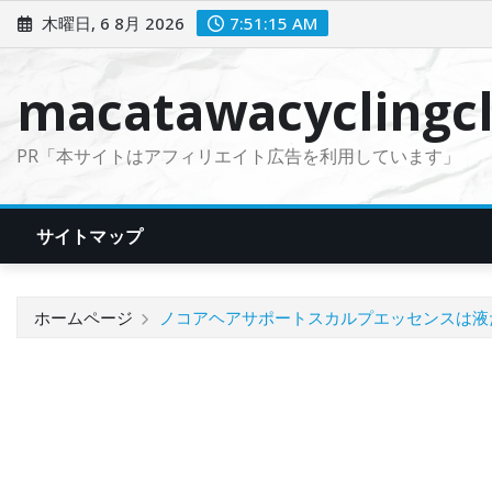
コ
木曜日, 6 8月 2026
7:51:16 AM
ン
テ
macatawacyclingcl
ン
ツ
PR「本サイトはアフィリエイト広告を利用しています」
に
ス
キ
サイトマップ
ッ
プ
ホームページ
ノコアヘアサポートスカルプエッセンスは液