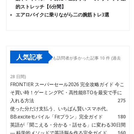
的ストレッチ【6分間】
エアロバイクに乗りながら二の腕筋トレ3選
人気記事
最も訪問者が多かった記事 10 件 (過去
28 日間)
FRONTIER スーパーセール2026 完全攻略ガイド 今こ
そ買い時！ゲーミングPC・高性能BTOを最安で手に
入れる方法
275
使った分だけ支払う、いちばん賢いスマホ代。
BB.exciteモバイル「Fitプラン」完全ガイド
180
英語が「聞こえる・分かる・話せる」に変わる30日間
― 科学的メソッドで英語脳を作る完全ガイド
160