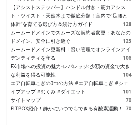
【アシストステッパー】ハンドル付き・筋力アシス
ト・ツイスト・天然木まで徹底分類！室内で“足腰と
体幹”を育てる選び方＆続け方ガイド
128
ムームードメインでスムーズな契約者変更：あなたの
ドメイン、安全に引き継ぐ
125
ムームードメイン更新料：賢い管理でオンラインアイ
デンティティを守る
106
FX市場への投資の魅力-レバレッジ: 少額の資金で大き
な利益を得る可能性
104
エア自転車こぎの3つの方法 #エア自転車こぎ #シェ
イプアップ #むくみ #ダイエット
101
サイトマップ
70
FITBOX紹介！静かにいつでもできる有酸素運動！
70