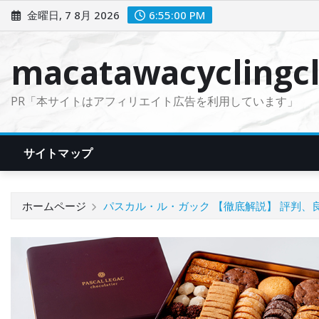
コ
金曜日, 7 8月 2026
6:55:01 PM
ン
テ
macatawacyclingcl
ン
ツ
PR「本サイトはアフィリエイト広告を利用しています」
に
ス
キ
サイトマップ
ッ
プ
ホームページ
パスカル・ル・ガック 【徹底解説】 評判、