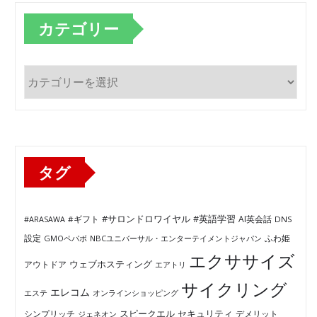
カテゴリー
カ
テ
ゴ
リ
ー
タグ
#サロンドロワイヤル
#英語学習
AI英会話
#ARASAWA
#ギフト
DNS
ふわ姫
設定
GMOペパボ
NBCユニバーサル・エンターテイメントジャパン
エクササイズ
ウェブホスティング
アウトドア
エアトリ
サイクリング
エレコム
エステ
オンラインショッピング
セキュリティ
スピークエル
デメリット
シンプリッチ
ジェネオン