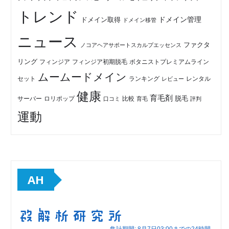
トレンド
ドメイン管理
ドメイン取得
ドメイン移管
ニュース
ファクタ
ノコアヘアサポートスカルプエッセンス
リング
フィンジア初期脱毛
ボタニストプレミアムライン
フィンジア
ムームードメイン
セット
ランキング
レビュー
レンタル
健康
育毛剤
脱毛
ロリポップ
比較
サーバー
口コミ
評判
育毛
運動
AH