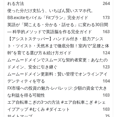
れる方法
264
使った分だけ支払う、いちばん賢いスマホ代。
BB.exciteモバイル「Fitプラン」完全ガイド
173
英語が「聞こえる・分かる・話せる」に変わる30日間
― 科学的メソッドで英語脳を作る完全ガイド
163
【アシストステッパー】ハンドル付き・筋力アシス
ト・ツイスト・天然木まで徹底分類！室内で“足腰と体
幹”を育てる選び方＆続け方ガイド
124
ムームードメインでスムーズな契約者変更：あなたの
ドメイン、安全に引き継ぐ
123
ムームードメイン更新料：賢い管理でオンラインアイ
デンティティを守る
104
FX市場への投資の魅力-レバレッジ: 少額の資金で大き
な利益を得る可能性
103
エア自転車こぎの3つの方法 #エア自転車こぎ #シェ
イプアップ #むくみ #ダイエット
103
サイトマップ
75