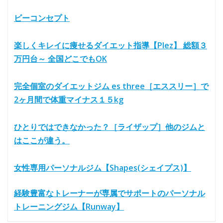
ビーコンセプト
楽しくキレイに痩せるダイエット指導【Plez】 総額３
万円台～ 全国どこでもOK
完全個室のダイエットジム es three［エススリー］で
2ヶ月間で体重マイナス１５kg
ひとりではできなかった？［ライザップ］他のジムと
はここが違う。
女性専用パーソナルジム【Shapes(シェイプス)】
経験豊富なトレーナーが専属でサポートのパーソナル
トレーニングジム【Runway】