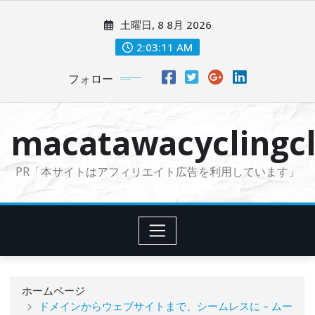
コ
土曜日, 8 8月 2026
ン
テ
2:03:13 AM
ン
フォロー
ツ
に
ス
macatawacyclingcl
キ
ッ
PR「本サイトはアフィリエイト広告を利用しています」
プ
ホームページ
ドメインからウェブサイトまで、シームレスに – ムー