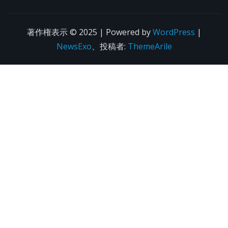
著作権表示 © 2025 | Powered by
WordPress
|
NewsExo
、投稿者:
ThemeArile