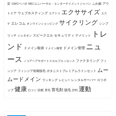
ふわ姫
定
GMOペパボ
NBCユニバーサル・エンターテイメントジャパン
アウ
エクササイズ
ウェブホスティング
トドア
エアトリ
エス
サイクリング
エレコム
テ
オンラインショッピング
シンプ
トレ
セキュリティ
スピークエル
デメリット
リッチ
ジェネオン
ンド
ニュ
ドメイン管理
ドメイン取得
ドメイン移管
ース
ファクタリング
ノコアヘアサポートスカルプエッセンス
フィ
ムー
フィンジア初期脱毛
ボタニストプレミアムラインセット
ンジア
ムードメイン
ロリポ
ランキング
レビュー
レンタルサーバー
健康
運動
育毛剤
脱毛
ップ
比較
口コミ
評判
育毛