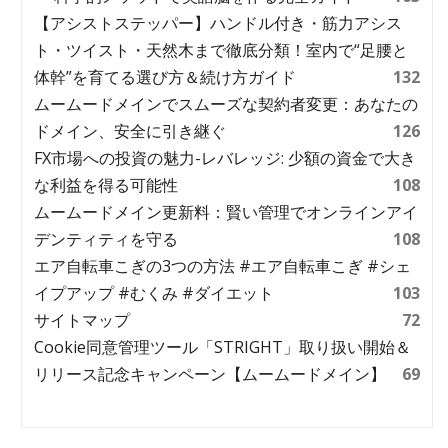
【アシストステッパー】ハンドル付き・筋力アシス
ト・ツイスト・天然木まで徹底分類！室内で“足腰と
体幹”を育てる選び方＆続け方ガイド
132
ムームードメインでスムーズな契約者変更：あなたの
ドメイン、安全に引き継ぐ
126
FX市場への投資の魅力-レバレッジ: 少額の資金で大き
な利益を得る可能性
108
ムームードメイン更新料：賢い管理でオンラインアイ
デンティティを守る
108
エア自転車こぎの3つの方法 #エア自転車こぎ #シェ
イプアップ #むくみ #ダイエット
103
サイトマップ
72
Cookie同意管理ツール「STRIGHT」取り扱い開始＆
リリース記念キャンペーン【ムームードメイン】
69