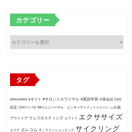
カテゴリー
カ
テ
ゴ
リ
ー
タグ
#サロンドロワイヤル
#英語学習
AI英会話
#ARASAWA
#ギフト
DNS
ふわ姫
設定
GMOペパボ
NBCユニバーサル・エンターテイメントジャパン
エクササイズ
ウェブホスティング
アウトドア
エアトリ
サイクリング
エレコム
エステ
オンラインショッピング