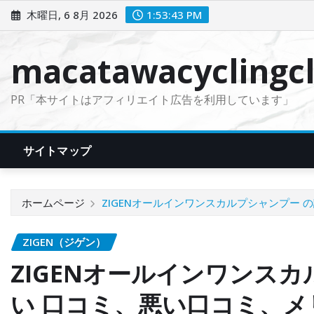
コ
木曜日, 6 8月 2026
1:53:44 PM
ン
テ
macatawacyclingcl
ン
ツ
PR「本サイトはアフィリエイト広告を利用しています」
に
ス
キ
サイトマップ
ッ
プ
ホームページ
ZIGENオールインワンスカルプシャンプー
ZIGEN（ジゲン）
ZIGENオールインワンス
い 口コミ、悪い口コミ、