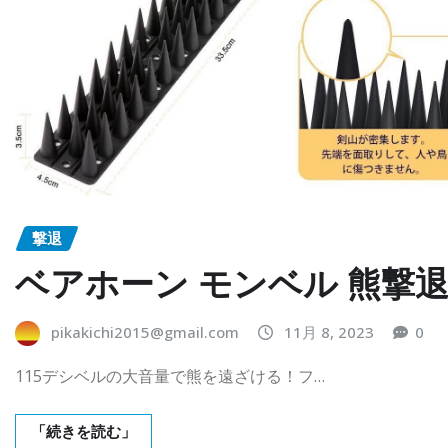
撃退
ベアホーン モンベル 熊撃
pikakichi2015@gmail.com
11月 8, 2023
0
115デシベルの大音量で熊を遠ざける！フ…
「続きを読む」