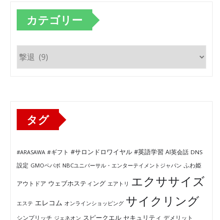
カテゴリー
カ
テ
ゴ
リ
ー
タグ
#サロンドロワイヤル
#英語学習
AI英会話
#ARASAWA
#ギフト
DNS
ふわ姫
設定
GMOペパボ
NBCユニバーサル・エンターテイメントジャパン
エクササイズ
ウェブホスティング
アウトドア
エアトリ
サイクリング
エレコム
エステ
オンラインショッピング
セキュリティ
スピークエル
デメリット
シンプリッチ
ジェネオン