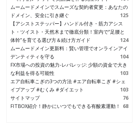
ムームードメインでスムーズな契約者変更：あなたの
ドメイン、安全に引き継ぐ
125
【アシストステッパー】ハンドル付き・筋力アシス
ト・ツイスト・天然木まで徹底分類！室内で“足腰と
体幹”を育てる選び方＆続け方ガイド
124
ムームードメイン更新料：賢い管理でオンラインアイ
デンティティを守る
104
FX市場への投資の魅力-レバレッジ: 少額の資金で大き
な利益を得る可能性
103
エア自転車こぎの3つの方法 #エア自転車こぎ #シェ
イプアップ #むくみ #ダイエット
103
サイトマップ
76
FITBOX紹介！静かにいつでもできる有酸素運動！
68