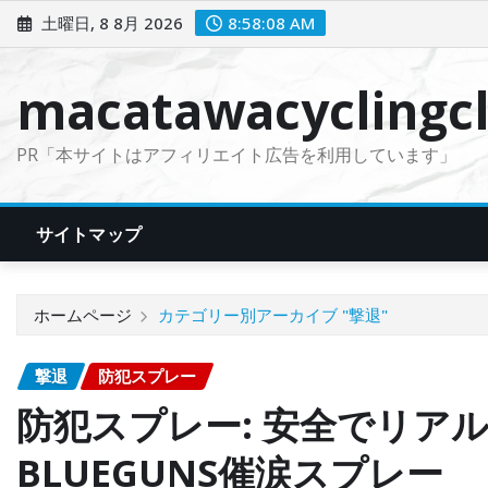
コ
土曜日, 8 8月 2026
8:58:09 AM
ン
テ
macatawacyclingcl
ン
ツ
PR「本サイトはアフィリエイト広告を利用しています」
に
ス
キ
サイトマップ
ッ
プ
ホームページ
カテゴリー別アーカイブ "撃退"
撃退
防犯スプレー
防犯スプレー: 安全でリ
BLUEGUNS催涙スプレー