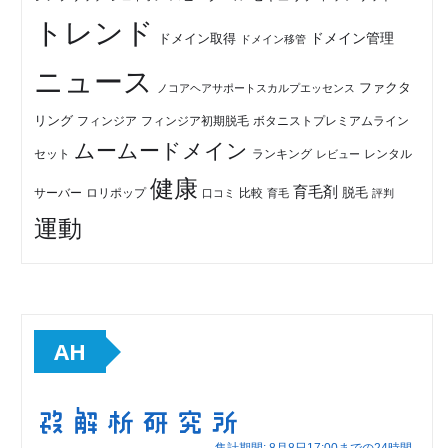
トレンド
ドメイン管理
ドメイン取得
ドメイン移管
ニュース
ファクタ
ノコアヘアサポートスカルプエッセンス
リング
フィンジア初期脱毛
ボタニストプレミアムライン
フィンジア
ムームードメイン
セット
ランキング
レビュー
レンタル
健康
育毛剤
脱毛
ロリポップ
比較
サーバー
口コミ
評判
育毛
運動
AH