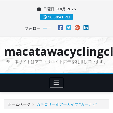
コ
日曜日, 9 8月 2026
ン
テ
10:50:42 PM
ン
フォロー
ツ
に
ス
macatawacyclingcl
キ
ッ
PR「本サイトはアフィリエイト広告を利用しています」
プ
ホームページ
カテゴリー別アーカイブ "カーナビ"