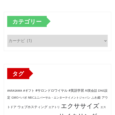
カテゴリー
カ
テ
ゴ
リ
ー
タグ
#サロンドロワイヤル
#英語学習
AI英会話
#ARASAWA
#ギフト
DNS設
ふわ姫
定
GMOペパボ
NBCユニバーサル・エンターテイメントジャパン
アウ
エクササイズ
ウェブホスティング
トドア
エアトリ
エス