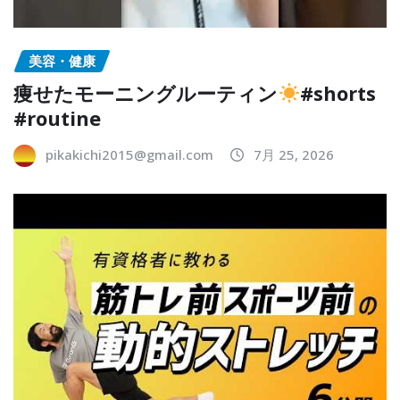
美容・健康
痩せたモーニングルーティン
#shorts
#routine
pikakichi2015@gmail.com
7月 25, 2026