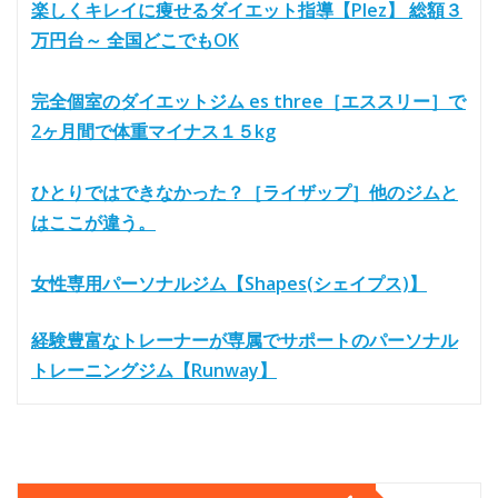
楽しくキレイに痩せるダイエット指導【Plez】 総額３
万円台～ 全国どこでもOK
完全個室のダイエットジム es three［エススリー］で
2ヶ月間で体重マイナス１５kg
ひとりではできなかった？［ライザップ］他のジムと
はここが違う。
女性専用パーソナルジム【Shapes(シェイプス)】
経験豊富なトレーナーが専属でサポートのパーソナル
トレーニングジム【Runway】