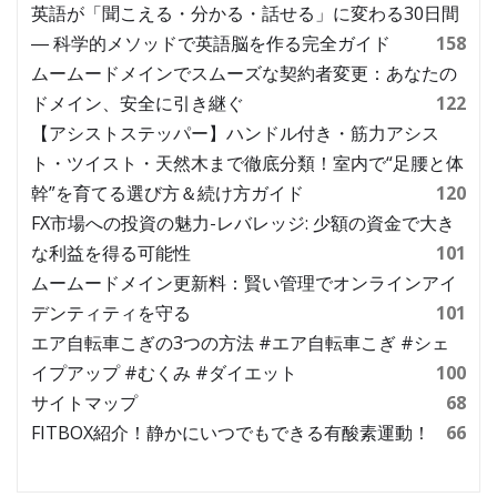
英語が「聞こえる・分かる・話せる」に変わる30日間
― 科学的メソッドで英語脳を作る完全ガイド
158
ムームードメインでスムーズな契約者変更：あなたの
ドメイン、安全に引き継ぐ
122
【アシストステッパー】ハンドル付き・筋力アシス
ト・ツイスト・天然木まで徹底分類！室内で“足腰と体
幹”を育てる選び方＆続け方ガイド
120
FX市場への投資の魅力-レバレッジ: 少額の資金で大き
な利益を得る可能性
101
ムームードメイン更新料：賢い管理でオンラインアイ
デンティティを守る
101
エア自転車こぎの3つの方法 #エア自転車こぎ #シェ
イプアップ #むくみ #ダイエット
100
サイトマップ
68
FITBOX紹介！静かにいつでもできる有酸素運動！
66