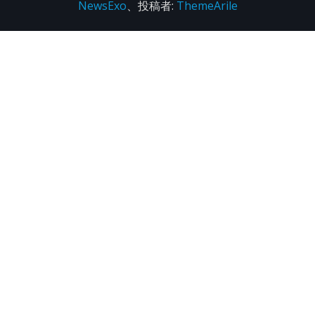
NewsExo
、投稿者:
ThemeArile