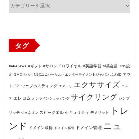
カ
テ
ゴ
リ
ー
タグ
#サロンドロワイヤル
#英語学習
AI英会話
#ARASAWA
#ギフト
DNS設
ふわ姫
定
GMOペパボ
NBCユニバーサル・エンターテイメントジャパン
アウ
エクササイズ
ウェブホスティング
トドア
エアトリ
エス
サイクリング
エレコム
テ
オンラインショッピング
シンプ
トレ
セキュリティ
スピークエル
デメリット
リッチ
ジェネオン
ンド
ニュ
ドメイン管理
ドメイン取得
ドメイン移管