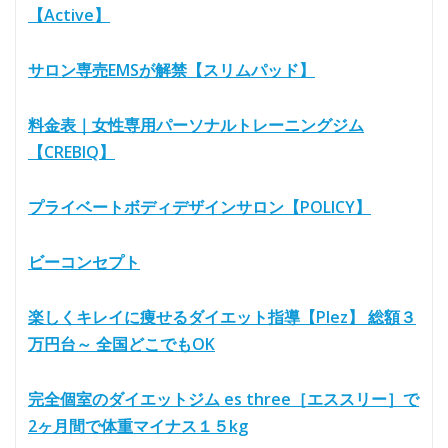
【Active】
サロン専売EMSが解禁【スリムパッド】
料金表｜女性専用パーソナルトレーニングジム
【CREBIQ】
プライベートボディデザインサロン【POLICY】
ビーコンセプト
楽しくキレイに痩せるダイエット指導【Plez】 総額３
万円台～ 全国どこでもOK
完全個室のダイエットジム es three［エススリー］で
2ヶ月間で体重マイナス１５kg