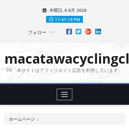
コ
木曜日, 6 8月 2026
ン
テ
11:41:20 PM
ン
フォロー
ツ
に
ス
macatawacyclingcl
キ
ッ
PR「本サイトはアフィリエイト広告を利用しています」
プ
ホームページ